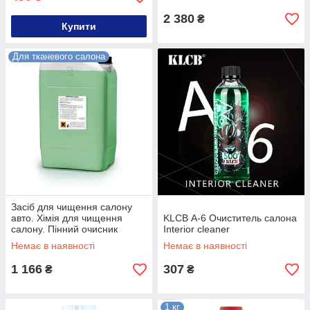
Cleaner
2 380
₴
Купити
Для тканевого салона
Засіб для чищення салону
авто. Хімія для чищення
KLCB А-6 Очиститель салона
салону. Пінний очисник
Interior cleaner
салону 6 кг
Немає в наявності
Немає в наявності
1 166
307
₴
₴
1 кг