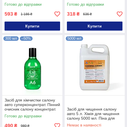
хімчистки салону 1000 мл
Готово до відправки
Готово до відправки
593
318
₴
₴
1 186 ₴
636 ₴
Купити
Купити
300 мл
–50%
5000 мл
Засіб для хімчистки салону
авто суперконцентрат. Пінний
очисник салону концентрат.
Засіб для чищення салону
Хімія для торнадора
авто 5 л. Хімія для чищення
Готово до відправки
салону 5000 мл. Піна для
чищення салону Universal
490
Немає в наявності
₴
980 ₴