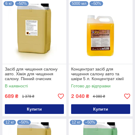
6 кг
–50%
5000 мл
–50%
Засіб для чищення салону
Концентрат засіб для
авто. Хімія для чищення
чищення салону авто та
салону. Пінний очисник
шкіри 5 л. Концентрат хімії
салону 6 кг
для чищення салону та шкіри
В наявності
Готово до відправки
689
2 040
₴
₴
1 378 ₴
4 080 ₴
Купити
Купити
12 кг
–50%
12 кг
–50%