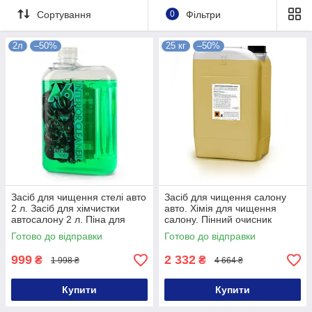
Сортування
0
Фільтри
2л
–50%
25 кг
–50%
Засіб для чищення стелі авто
Засіб для чищення салону
2 л. Засіб для хімчистки
авто. Хімія для чищення
автосалону 2 л. Піна для
салону. Пінний очисник
хімчистки салону 2000 мл
салону 25 кг
Готово до відправки
Готово до відправки
999
2 332
₴
₴
1 998 ₴
4 664 ₴
Купити
Купити