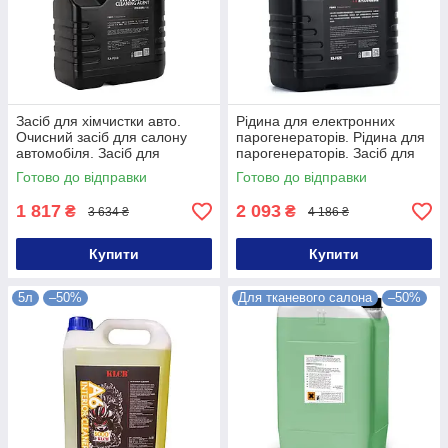
Засіб для хімчистки авто.
Рідина для електронних
Очисний засіб для салону
парогенераторів. Рідина для
автомобіля. Засіб для
парогенераторів. Засіб для
чищення оббивки салону
очищення парогенератора
Готово до відправки
Готово до відправки
1 817
2 093
₴
₴
3 634 ₴
4 186 ₴
Купити
Купити
5л
–50%
Для тканевого салона
–50%