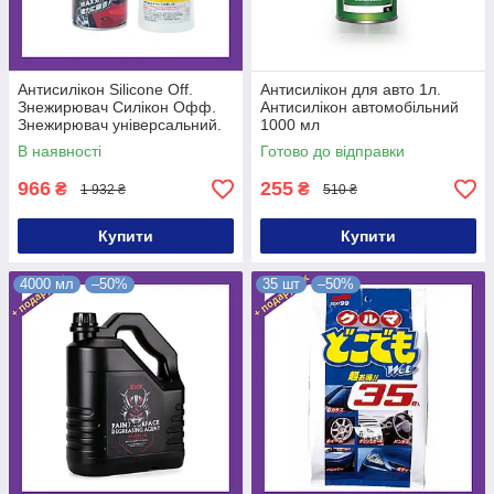
Антисилікон Silicone Off.
Антисилікон для авто 1л.
Знежирювач Силікон Офф.
Антисилікон автомобільний
Знежирювач універсальний.
1000 мл
Антисилікон для авто Soft99
В наявності
Готово до відправки
966
255
₴
₴
1 932 ₴
510 ₴
Купити
Купити
4000 мл
–50%
35 шт
–50%