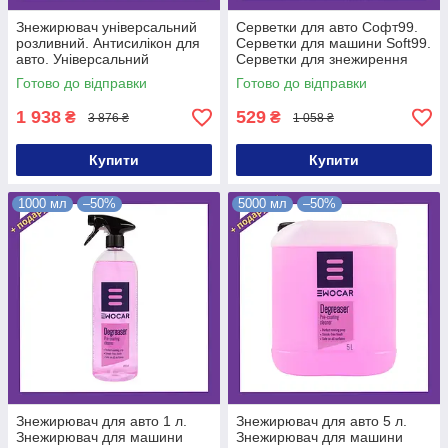
Знежирювач універсальний
Серветки для авто Софт99.
розливний. Антисилікон для
Серветки для машини Soft99.
авто. Універсальний
Серветки для знежирення
знежирювач на розлив 1 л
авто Multi Cleaning Wipes
Готово до відправки
Готово до відправки
1 938
529
₴
₴
3 876 ₴
1 058 ₴
Купити
Купити
1000 мл
–50%
5000 мл
–50%
Знежирювач для авто 1 л.
Знежирювач для авто 5 л.
Знежирювач для машини
Знежирювач для машини