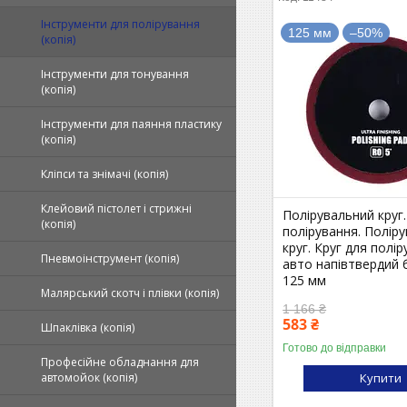
Інструменти для полірування
125 мм
–50%
(копія)
Інструменти для тонування
(копія)
Інструменти для паяння пластику
(копія)
Кліпси та знімачі (копія)
Клейовий пістолет і стрижні
Полірувальний круг.
(копія)
полірування. Полір
круг. Круг для полі
Пневмоінструмент (копія)
авто напівтвердий
125 мм
Малярський скотч і плівки (копія)
1 166 ₴
583 ₴
Шпаклівка (копія)
Готово до відправки
Професійне обладнання для
Купити
автомойок (копія)