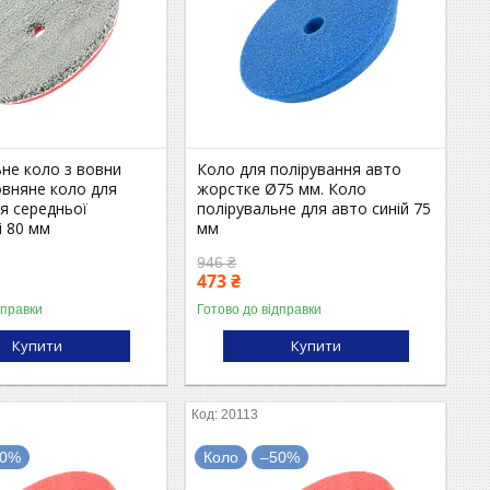
не коло з вовни
Коло для полірування авто
овняне коло для
жорстке Ø75 мм. Коло
я середньої
полірувальне для авто синій 75
і 80 мм
мм
946 ₴
473 ₴
дправки
Готово до відправки
Купити
Купити
20113
50%
Коло
–50%