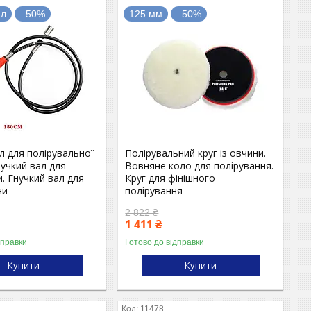
ал
–50%
125 мм
–50%
л для полірувальної
Полірувальний круг із овчини.
учкий вал для
Вовняне коло для полірування.
. Гнучкий вал для
Круг для фінішного
ни
полірування
2 822 ₴
1 411 ₴
дправки
Готово до відправки
Купити
Купити
11478