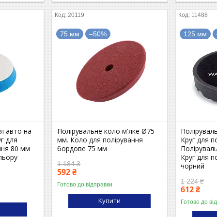
20119
11488
75 мм
–50%
125 мм
ня авто на
Полірувальне коло м'яке Ø75
Поліруваль
уг для
мм. Коло для полірування
Круг для п
ння 80 мм
бордове 75 мм
Поліруваль
льору
Круг для п
1 184 ₴
чорний
592 ₴
1 224 ₴
Готово до відправки
612 ₴
Купити
Готово до ві