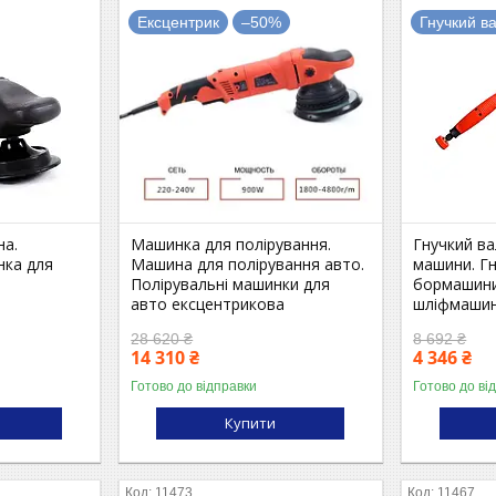
Ексцентрик
–50%
Гнучкий в
на.
Машинка для полірування.
Гнучкий ва
нка для
Машина для полірування авто.
машини. Гн
Полірувальні машинки для
бормашини
авто ексцентрикова
шліфмаши
28 620 ₴
8 692 ₴
14 310 ₴
4 346 ₴
Готово до відправки
Готово до ві
Купити
11473
11467