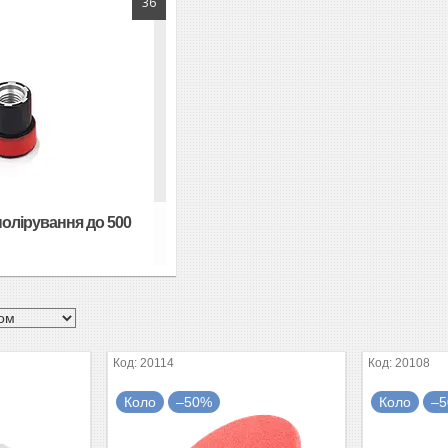
36
полірування до 500
20114
20108
Коло
–50%
Коло
–