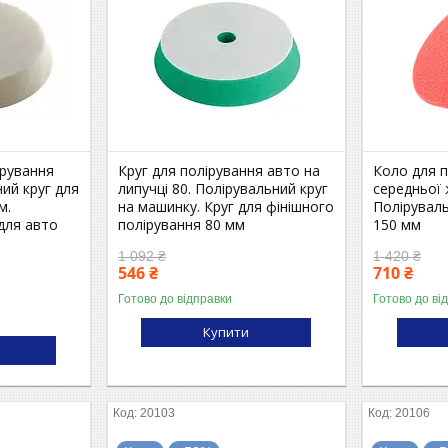
ірування
Круг для полірування авто на
Коло для 
ий круг для
липучці 80. Полірувальний круг
середньої 
м.
на машинку. Круг для фінішного
Полірувал
 для авто
полірування 80 мм
150 мм
1 092 ₴
1 420 ₴
546 ₴
710 ₴
Готово до відправки
Готово до ві
Купити
20103
20106