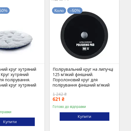
50%
Коло
–50%
ний круг хутряний
Полірувальний круг на липучці
 Круг хутряний
125 м'який фінішний.
ля полірування.
Поролоновий круг для
ний круг хутряний
полірування фінішний м'який
1 242 ₴
621 ₴
Готово до відправки
дправки
Купити
Купити