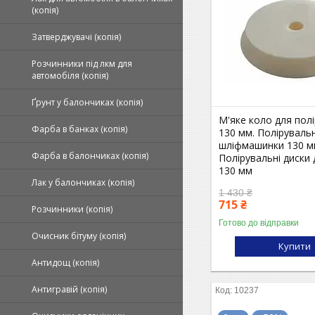
(копія)
Затверджувачі (копія)
Розчинники під лкм для
автомобіля (копія)
Ґрунт у балончиках (копія)
М'яке коло для пол
Фарба в банках (копія)
130 мм. Полірувальн
шліфмашинки 130 м
Фарба в балончиках (копія)
Полірувальні диски
130 мм
Лак у балончиках (копія)
1 430 ₴
715 ₴
Розчинники (копія)
Готово до відправки
Очисник бітуму (копія)
Купити
Антидощ (копія)
Антигравій (копія)
10237