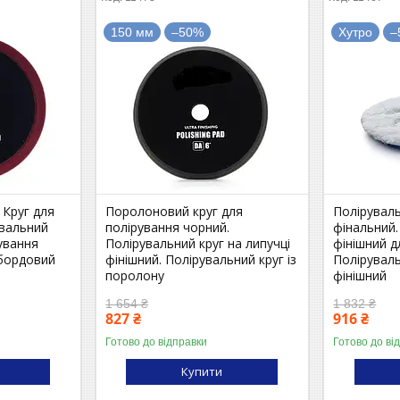
150 мм
–50%
Хутро
–
 Круг для
Поролоновий круг для
Поліруваль
увальний
полірування чорний.
фінальний.
рування
Полірувальний круг на липучці
фінішний д
 бордовий
фінішний. Полірувальний круг із
Поліруваль
поролону
фінішний
1 654 ₴
1 832 ₴
827 ₴
916 ₴
Готово до відправки
Готово до ві
Купити