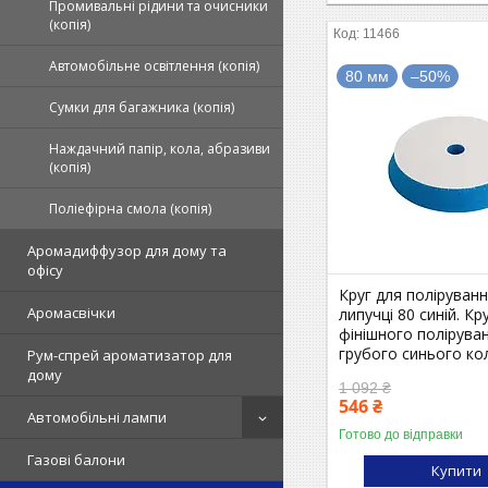
Промивальні рідини та очисники
(копія)
11466
Автомобільне освітлення (копія)
80 мм
–50%
Сумки для багажника (копія)
Наждачний папір, кола, абразиви
(копія)
Поліефірна смола (копія)
Аромадиффузор для дому та
офісу
Круг для поліруван
Аромасвічки
липучці 80 синій. Кр
фінішного полірува
грубого синього ко
Рум-спрей ароматизатор для
дому
1 092 ₴
546 ₴
Автомобільні лампи
Готово до відправки
Газові балони
Купити