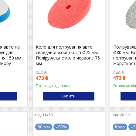
ня авто на
Коло для полірування авто
Поліруваль
руг для
середньої жорсткості Ø75 мм.
Ø80 мм. В
ння 150 мм
Полірувальне коло червоне 75
поліруванн
льору
мм
жорсткост
946 ₴
946 ₴
473 ₴
473 ₴
Готово до відправки
Готово до ві
Купити
11459
20112
80 мм
–50%
Коло
–