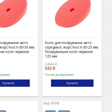
полірування авто
Коло для полірування авто
жорсткості Ø150 мм.
середньої жорсткості Ø125 мм.
ьне коло червоне
Полірувальне коло червоне
125 мм
1 064 ₴
532 ₴
дправки
Готово до відправки
Купити
Купити
20109