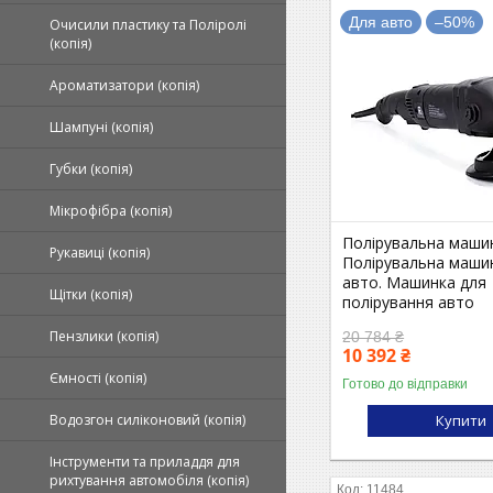
Для авто
–50%
Очисили пластику та Поліролі
(копія)
Ароматизатори (копія)
Шампуні (копія)
Губки (копія)
Мікрофібра (копія)
Полірувальна маши
Рукавиці (копія)
Полірувальна маши
авто. Машинка для
Щітки (копія)
полірування авто
Пензлики (копія)
20 784 ₴
10 392 ₴
Ємності (копія)
Готово до відправки
Купити
Водозгон силіконовий (копія)
Інструменти та приладдя для
рихтування автомобіля (копія)
11484