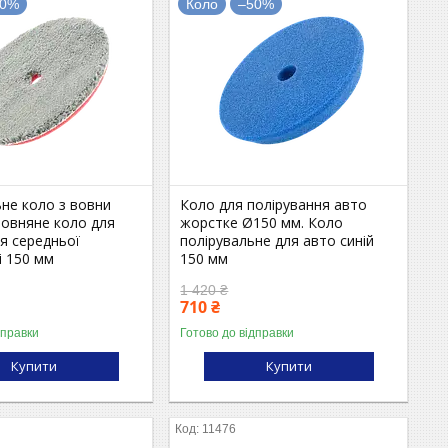
50%
Коло
–50%
не коло з вовни
Коло для полірування авто
Вовняне коло для
жорстке Ø150 мм. Коло
я середньої
полірувальне для авто синій
і 150 мм
150 мм
1 420 ₴
710 ₴
дправки
Готово до відправки
Купити
Купити
11476