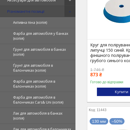
Аксесуари для автомобіля
Різноманітні позиції
Активна піна (копія)
Фарба для автомобіля у банках
(копія)
Круг для поліруван
Ґрунт для автомобіля в банках
липучці 150 синій. К
(копія)
фінішного полірува
грубого синього ко
Ґрунт для автомобіля в
1 746 ₴
балончиках (копія)
873 ₴
Фарба для автомобіля в
Готово до відправки
балончиках (копія)
Купити
Фарба для автомобіля в
балончиках Cars& Uni (копія)
11443
Лак для автомобіля в банках
(копія)
130 мм
–50%
Лак для автомобіля в балончиках