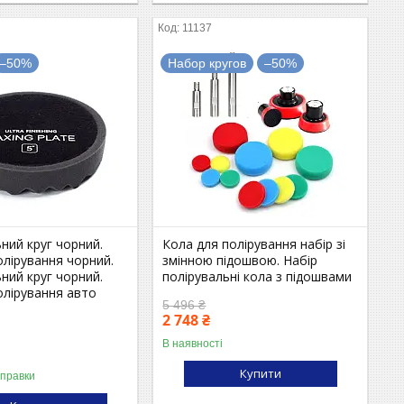
11137
–50%
Набор кругов
–50%
ний круг чорний.
Кола для полірування набір зі
олірування чорний.
змінною підошвою. Набір
ний круг чорний.
полірувальні кола з підошвами
олірування авто
5 496 ₴
2 748 ₴
В наявності
Купити
дправки