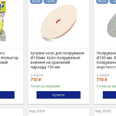
Коло
–50%
Коло
–
ого
Хутряне коло для полірування
Поліруваль
 Аплікатор
Ø150мм. Коло полірувальне
Ø150 мм. 
овий
вовняне на оранжевій
поліруванн
підкладці 150 мм
жорсткост
1 420 ₴
1 420 ₴
710 ₴
710 ₴
Готово до відправки
Готово до ві
Купити
11514
11515