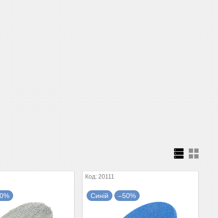
20111
50%
Синій
–50%