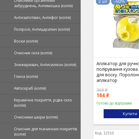
Очисники органічних
2 шт
–50%
забруднень, Антимошка (копія)
Антизапотівач, Антифог (копія)
Поліролі, Антицарапин (копія)
Воски (копія)
Очисник скла (копія)
Аплікатор для ручн
Знежирювач, Антисилікон (копія)
полірування кузова.
для воску. Поролон
Глина (копія)
аплікатор
Автоскраб (копія)
368 ₴
184 ₴
Керамічне покриття, рідке скло
Готово до відправки
(копія)
Купити
Очисники шкіри (копія)
Очисник для тканинних покриттів
11510
(копія)