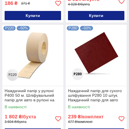
186
₴
371 ₴
4 028 ₴/бухта
Купити
Купити
P220
–50%
P280
–50%
Наждачний папір у рулоні
Наждачний папір для сухого
P400 50 м. Шліфувальний
шліфування P280 10 штук.
папір для авто в рулоні на
Наждачний папір для авто
P400 50 метрів
280P 10 штук
В наявності
В наявності
1 802
239
₴/бухта
₴/комплект
3 604 ₴/бухта
477 ₴/комплект