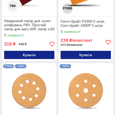
Наждачний папір для сухих
Скотч брайт P1000 5 штук.
шліфувань P60. Простий
Скоч брайт 1000P 5 штук
папір для авто 60P, папір з 60
В наявності
зерном
В наявності
239
₴/комплект
318
₴
636 ₴
477 ₴/комплект
Купити
Купити
P500
–50%
–50%