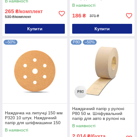
В наявності
мм P280 10 штук
В наявності
265
₴/комплект
186
₴
371 ₴
530 ₴/комплект
Купити
Купити
–50%
P80
–50%
Наждачний папір у рулоні
Наждачка на липучці 150 мм
P80 50 м. Шліфувальний
P320 10 штук. Наждачний
папір для авто в рулоні на
папір для шліфмашини 150
P80 50 метрів
В наявності
мм P320 10 шт
В наявності
2 014
₴/бухта