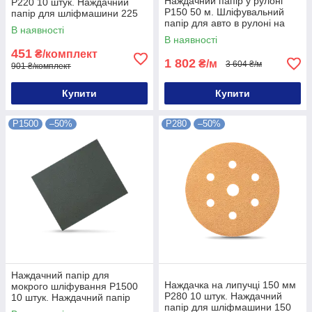
Наждачний папір у рулоні
P220 10 штук. Наждачний
P150 50 м. Шліфувальний
папір для шліфмашини 225
папір для авто в рулоні на
mm P220 10 штук
В наявності
P150 50 метрів
В наявності
451
₴/комплект
1 802
₴/м
3 604 ₴/м
901 ₴/комплект
Купити
Купити
P1500
–50%
P280
–50%
Наждачний папір для
Наждачка на липучці 150 мм
мокрого шліфування P1500
P280 10 штук. Наждачний
10 штук. Наждачний папір
папір для шліфмашини 150
для авто P1500 10 штук