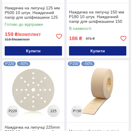
Наждачка на липучці 125 мм
Наждачка на липучці 150 мм
P500 10 штук. Наждачний
P180 10 штук. Наждачний
папір для шліфмашини 125
папір для шліфмашини 150
мм P500 10 штук
Готово до відправки
мм P180 10 штук
В наявності
159
₴/комплект
186
₴
371 ₴
318 ₴/комплект
Купити
Купити
P220
–50%
P150
–50%
Наждачка на липучці 225mm