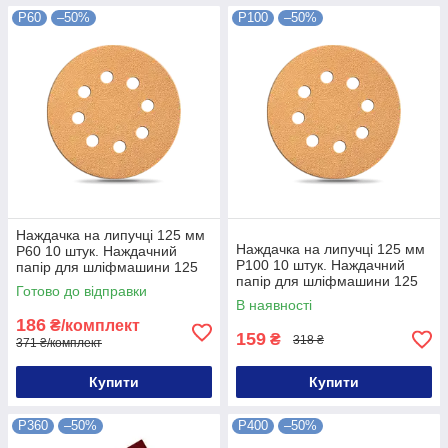
P60
–50%
P100
–50%
Наждачка на липучці 125 мм
Наждачка на липучці 125 мм
P60 10 штук. Наждачний
P100 10 штук. Наждачний
папір для шліфмашини 125
папір для шліфмашини 125
мм P60 10 штук
Готово до відправки
мм P100 10 штук
В наявності
186
₴/комплект
159
₴
318 ₴
371 ₴/комплект
Купити
Купити
P360
–50%
P400
–50%