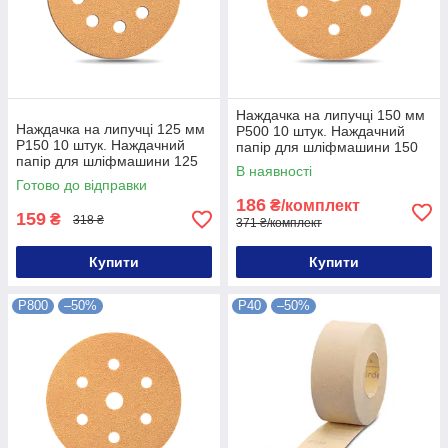
Наждачка на липучці 150 мм
Наждачка на липучці 125 мм
P500 10 штук. Наждачний
P150 10 штук. Наждачний
папір для шліфмашини 150
папір для шліфмашини 125
мм P500 10 шт.
В наявності
мм P150 10 штук
Готово до відправки
186
₴/комплект
159
₴
318 ₴
371 ₴/комплект
Купити
Купити
P800
–50%
P40
–50%