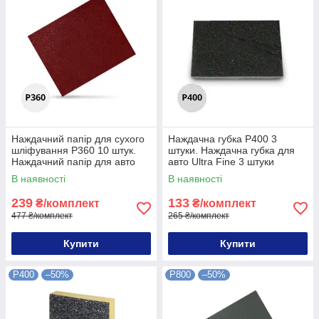
Наждачний папір для сухого
Наждачна губка P400 3
шліфування P360 10 штук.
штуки. Наждачна губка для
Наждачний папір для авто
авто Ultra Fine 3 штуки
360P 10 штук
В наявності
В наявності
239
133
₴/комплект
₴/комплект
477 ₴/комплект
265 ₴/комплект
Купити
Купити
P400
–50%
P800
–50%