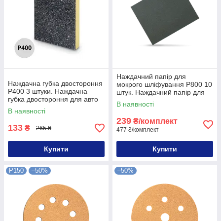
Наждачний папір для
Наждачна губка двостороння
мокрого шліфування P800 10
P400 3 штуки. Наждачна
штук. Наждачний папір для
губка двостороння для авто
авто P800 10 штук
В наявності
Very Fine 3 штуки
В наявності
239
₴/комплект
133
₴
265 ₴
477 ₴/комплект
Купити
Купити
P150
–50%
–50%