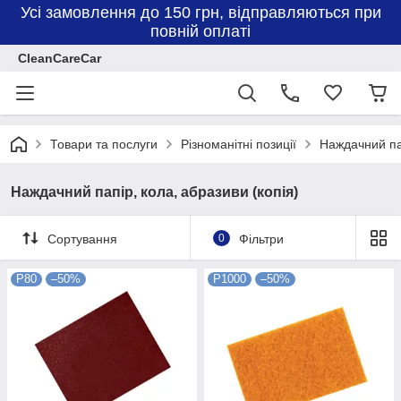
Усі замовлення до 150 грн, відправляються при
повній оплаті
CleanCareCar
Товари та послуги
Різноманітні позиції
Наждачний пап
Наждачний папір, кола, абразиви (копія)
Сортування
0
Фільтри
P80
–50%
P1000
–50%