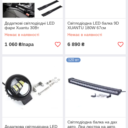
Додаткові світлодіодні LED
Світлодіодна LED балка 9D
фари Xuantu 30Вт
XUANTU 180W 67см
Немає в наявності
Немає в наявності
1 060
6 890
₴/пара
₴
120 вт
Світлодіодна балка на дах
Додаткова світлодіодна LED
авто. Лед люстра на авто.