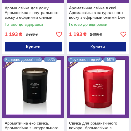
Арома свічка для дому.
Ароматична свічка в склі.
Аромасвічка з наутрального
Аромасвічка з натурального
воску з ефірними оліями
воску з ефірними оліями Lviv
Home Cake
Готово до відправки
Готово до відправки
1 193
1 193
₴
₴
2 386 ₴
2 386 ₴
Купити
Купити
Квітково дерев'яний
–50%
Фруктово-ягідний
–50%
Ароматична еко свічка.
Свічка для романтичного
Аромасвічка з натурального
вечора. Аромасвічка з