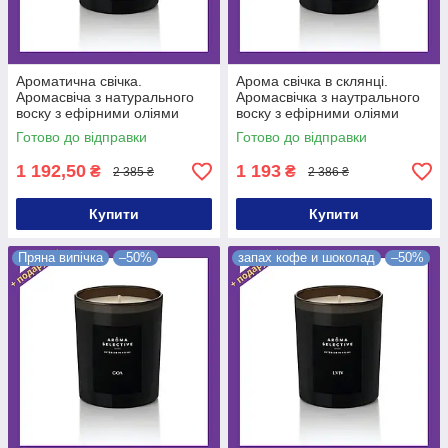
Ароматична свічка.
Арома свічка в склянці.
Аромасвіча з натурального
Аромасвічка з наутрального
воску з ефірними оліями
воску з ефірними оліями
Forbidden
GOA
Готово до відправки
Готово до відправки
1 192,50
1 193
₴
₴
2 385 ₴
2 386 ₴
Купити
Купити
Пряна випічка
–50%
запах кофе и шоколад
–50%