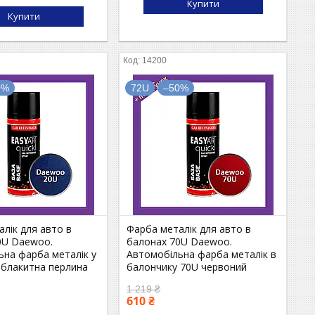
Купити
Купити
14200
0%
72U
–50%
лік для авто в
Фарба металік для авто в
0U Daewoo.
балонах 70U Daewoo.
ьна фарба металік у
Автомобільна фарба металік в
 блакитна перлина
балончику 70U червоний
1 219 ₴
610 ₴