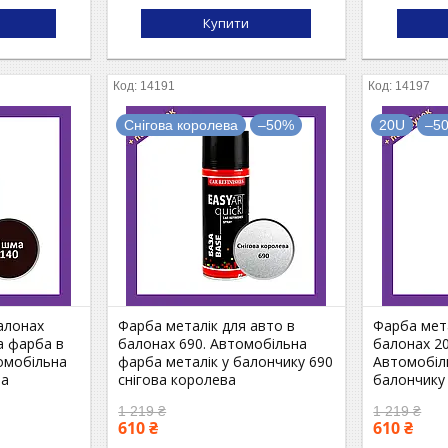
Купити
14191
14197
Снігова королева
–50%
20U
–5
алонах
Фарба металік для авто в
Фарба мета
а фарба в
балонах 690. Автомобільна
балонах 2
омобільна
фарба металік у балончику 690
Автомобіл
ма
снігова королева
балончику
1 219 ₴
1 219 ₴
610 ₴
610 ₴