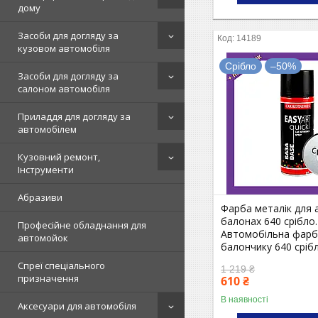
дому
Засоби для догляду за
14189
кузовом автомобіля
Срібло
–50%
Засоби для догляду за
салоном автомобіля
Приладдя для догляду за
автомобілем
Кузовний ремонт,
Інструменти
Абразиви
Фарба металік для 
балонах 640 срібло.
Професійне обладнання для
Автомобільна фарба
автомойок
балончику 640 сріб
Спреї спеціального
1 219 ₴
призначення
610 ₴
В наявності
Аксесуари для автомобіля