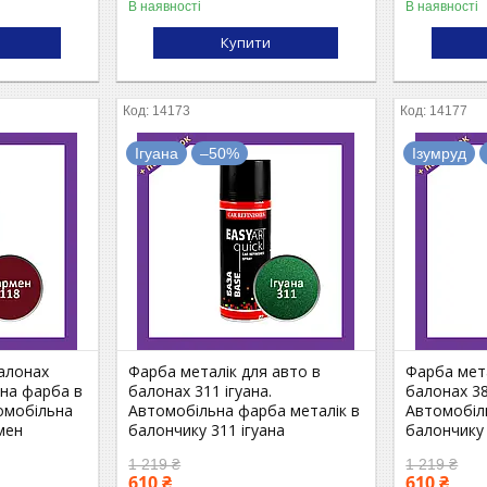
В наявності
В наявності
Купити
14173
14177
Ігуана
–50%
Ізумруд
алонах
Фарба металік для авто в
Фарба мета
ьна фарба в
балонах 311 ігуана.
балонах 38
омобільна
Автомобільна фарба металік в
Автомобіл
мен
балончику 311 ігуана
балончику
1 219 ₴
1 219 ₴
610 ₴
610 ₴