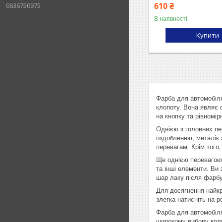
610 ₴
0636750975
В наявності
Купити
Фарба для автомобіля
клопоту. Вона являє 
на кнопку та рівномі
Однією з головних пе
оздобленню, металік 
перевагам. Крім того,
Ще однією перевагою 
та інші елементи. Ви
шар лаку після фарбув
Для досягнення найкр
злегка натисніть на 
Фарба для автомобіля
широкому вибору коль