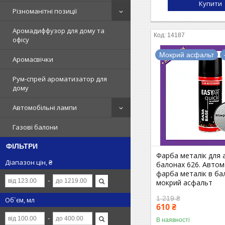
Купити
Різноманітні позиції
Аромадиффузор для дому та
14187
офісу
Мокрий асфальт
Аромасвічки
Рум-спрей ароматизатор для
дому
Автомобільні лампи
Газові балони
ФІЛЬТРИ
Фарба металік для 
Діапазон цін, ₴
балонах 626. Автом
фарба металік в ба
мокрий асфальт
1 219 ₴
Об`єм, мл
610 ₴
В наявності