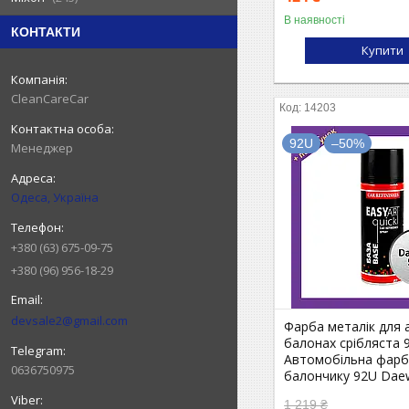
В наявності
КОНТАКТИ
Купити
CleanCareCar
14203
92U
–50%
Менеджер
Одеса, Україна
+380 (63) 675-09-75
+380 (96) 956-18-29
devsale2@gmail.com
Фарба металік для 
балонах срібляста 
Автомобільна фарба
0636750975
балончику 92U Da
1 219 ₴