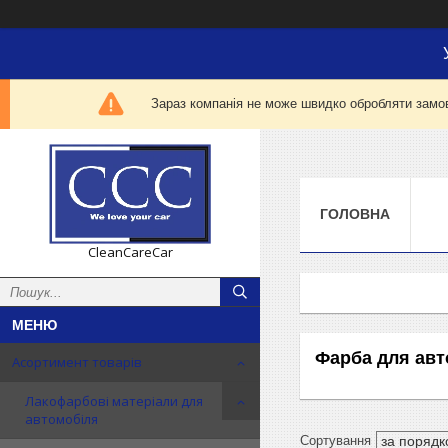
Зараз компанія не може швидко обробляти замов
ГОЛОВНА
CleanCareCar
Фарба для авт
Асортимент товарів
Лакофарбові матеріали для
автомобіля