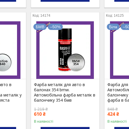
14174
14125
БМВ
–50%
Біла
–5
авто в
Фарба металік для авто в
Фарба для 
балонах 354 bmw.
Автомобіл
 металік у
Автомобільна фарба металік в
балончику
ляста
балончику 354 бмв
фарба в ба
1 219 ₴
848 ₴
610 ₴
424 ₴
В наявності
В наявності