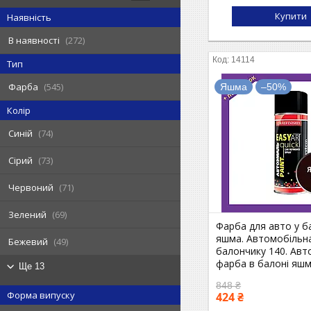
Купити
Наявність
В наявності
272
14114
Тип
Фарба
545
Яшма
–50%
Колір
Синій
74
Сірий
73
Червоний
71
Зелений
69
Фарба для авто у б
яшма. Автомобільн
Бежевий
49
балончику 140. Авт
фарба в балоні яш
Ще 13
848 ₴
Форма випуску
424 ₴