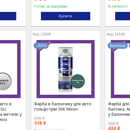
Готово до відправки
В наявності
Купити
13309
14140
–50%
Балтика
авто в
Фарба в балончику для авто
Фарба для 
92U.
гольфстрім 506 Mixon
балтика. 
 металік у
у балончик
636 ₴
ewoo
318 ₴
848 ₴
424 ₴