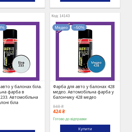
14143
0%
Медео
–50%
авто у балонах біла.
Фарба для авто у балонах 428
ьна фарба в
медео. Автомобільна фарба у
 233. Автомобільна
балончику 428 медео
лоні біла
848 ₴
424 ₴
Готово до відправки
Купити