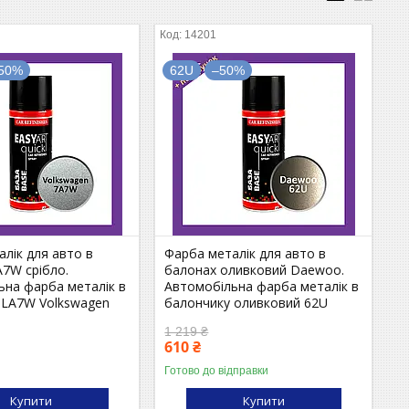
14201
50%
62U
–50%
лік для авто в
Фарба металік для авто в
A7W срібло.
балонах оливковий Daewoo.
ьна фарба металік в
Автомобільна фарба металік в
 LA7W Volkswagen
балончику оливковий 62U
1 219 ₴
610 ₴
Готово до відправки
Купити
Купити