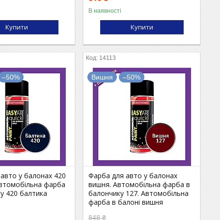
В наявності
Купити
Купити
14113
–50%
Вишня
–50%
авто у балонах 420
Фарба для авто у балонах
Автомобільна фарба
вишня. Автомобільна фарба в
у 420 балтика
балончику 127. Автомобільна
фарба в балоні вишня
848 ₴