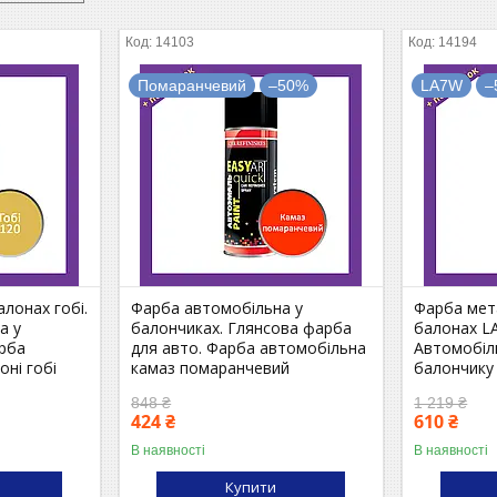
14103
14194
Помаранчевий
–50%
LA7W
–
лонах гобі.
Фарба автомобільна у
Фарба мета
а у
балончиках. Глянсова фарба
балонах L
арба
для авто. Фарба автомобільна
Автомобіл
оні гобі
камаз помаранчевий
балончику
848 ₴
1 219 ₴
424 ₴
610 ₴
В наявності
В наявності
Купити