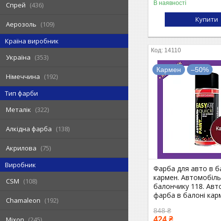
В наявності
Спрей
436
Купити
Аерозоль
109
Країна виробник
14110
Україна
353
Кармен
–50%
Німеччина
192
Тип фарби
Металік
322
Алкідна фарба
138
Акрилова
75
Виробник
Фарба для авто в б
кармен. Автомобіл
CSM
108
балончику 118. Авт
фарба в балоні кар
Chamaleon
192
848 ₴
424 ₴
Mixon
245