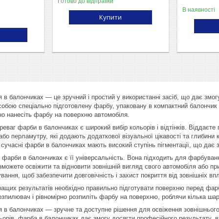
Готово до відправки
В наявності
Купити
 в балончиках — це зручний і простий у використанні засіб, що дає змо
собою спеціально підготовлену фарбу, упаковану в компактний балончик 
рно нанесіть фарбу на поверхню автомобіля.
реваг фарби в балончиках є широкий вибір кольорів і відтінків. Віддає
або перламутру, які додають додаткової візуальної цікавості та глибини
 сучасні фарби в балончиках мають високий ступінь пігментації, що дає з
фарби в балончиках є її універсальність. Вона підходить для фарбуванн
 зможете освіжити та відновити зовнішній вигляд свого автомобіля або п
ання, щоб забезпечити довговічність і захист покриття від зовнішніх впл
ащих результатів необхідно правильно підготувати поверхню перед фарбу
розпилювач і рівномірно розпиліть фарбу на поверхню, роблячи кілька ша
 в балончиках — зручне та доступне рішення для освіження зовнішнього
орів, фарба в балончиках дає змогу досягти професійного результату, 