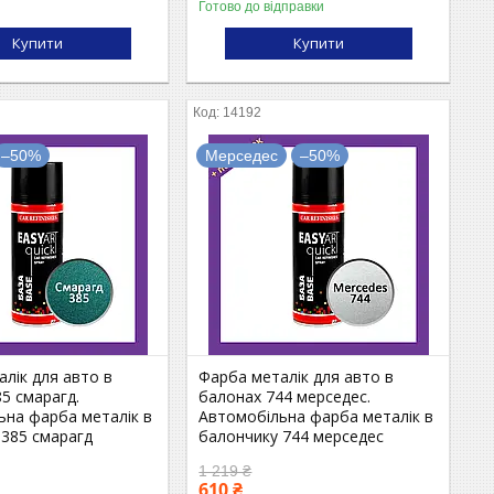
Готово до відправки
Купити
Купити
14192
–50%
Мерседес
–50%
лік для авто в
Фарба металік для авто в
5 смарагд.
балонах 744 мерседес.
ьна фарба металік в
Автомобільна фарба металік в
 385 смарагд
балончику 744 мерседес
1 219 ₴
610 ₴