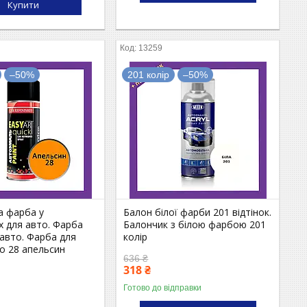
Купити
13259
–50%
201 колір
–50%
а фарба у
Балон білої фарби 201 відтінок.
х для авто. Фарба
Балончик з білою фарбою 201
авто. Фарба для
колір
о 28 апельсин
636 ₴
318 ₴
Готово до відправки