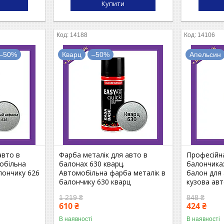
Купити
14188
14106
–50%
Кварц
–50%
Апельсин
авто в
Фарба металік для авто в
Професійн
обільна
балонах 630 кварц.
балончика
лончику 626
Автомобільна фарба металік в
балон для 
балончику 630 кварц
кузова авт
1 219 ₴
848 ₴
610 ₴
424 ₴
В наявності
В наявності