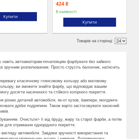
424 ₴
В наявності
Купити
Купити
гу навіть автоаматорам-початківцям фарбувати без зайвого
зі зручним розпилювачем. Просто струсіть балончик, натисніть
те перевагу класичному глянсовому кольору або матовому
 кольору, ви зможете знайти фарбу, що відповідає вашим
могу досягти насиченого та стійкого колірного покриття.
я різних деталей автомобіля, як-от кузов, бампери, молдинги
риховати дрібні подряпини. Також варто застосовувати захисний
ивів.
ванням. Очистьте> її від бруду, жиру та старої фарби, а потім
рів для отримання однорідного покриття.
 вигляду автомобіля. Завдяки зручності використання та
вимагаючи мінімальних зусиль і навичок. Дотримуючись