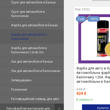
Ґрунт для автомобіля в банках
14111
Ґрунт для автомобіля в
балончиках
Гобі
–50%
Фарба для автомобіля в банках
Фарба для автомобіля в
балончиках
Фарба для автомобіля в
балончиках Cars& Uni
Лак для автомобіля в банках
Фарба для авто в ба
Лак для автомобіля в балончиках
Автомобільна фарб
балончику 120A. Ф
Затверджувач
автомобільна в бал
848 ₴
Розчинник
424 ₴
Реставраційний олівець для авто
В наявності
Купити
Лакофарбові матеріали для