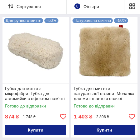
Сортування
0
Фільтри
Для ручного миття
–50%
Натуральна овчина
–50%
Губка для миття з
Губка для миття з
мікрофібри. Губка для
натуральної овчини. Мочалка
автомийки з ефектом пам'яті
для миття авто з овечої
вовни
Готово до відправки
Готово до відправки
874
1 403
₴
₴
1 748 ₴
2 806 ₴
Купити
Купити