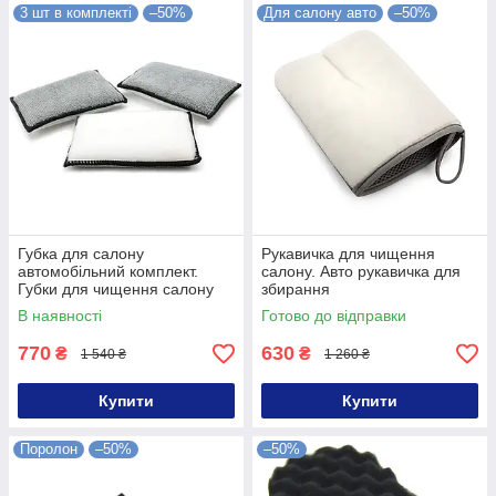
3 шт в комплекті
–50%
Для салону авто
–50%
Губка для салону
Рукавичка для чищення
автомобільний комплект.
салону. Авто рукавичка для
Губки для чищення салону
збирання
авто 3 штуки
В наявності
Готово до відправки
770
630
₴
₴
1 540 ₴
1 260 ₴
Купити
Купити
Поролон
–50%
–50%