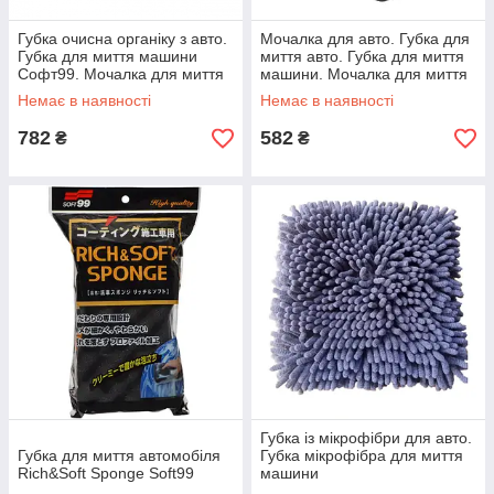
Губка очисна органіку з авто.
Мочалка для авто. Губка для
Губка для миття машини
миття авто. Губка для миття
Софт99. Мочалка для миття
машини. Мочалка для миття
авто Remover Sponge
авто з поролону
Немає в наявності
Немає в наявності
782
582
₴
₴
Губка із мікрофібри для авто.
Губка для миття автомобіля
Губка мікрофібра для миття
Rich&Soft Sponge Soft99
машини