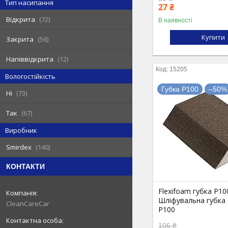
Тип насипання
27 ₴
Відкрита
72
В наявності
Купити
Закрита
56
Напіввідкрита
12
15205
Вологостійкість
Губка P100
–50%
Ні
73
Так
67
Виробник
Smirdex
140
КОНТАКТИ
Flexifoam губка P10
Шліфувальна губка 
CleanCareCar
P100
106 ₴