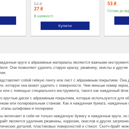
53 ₴
53 ₴
27 ₴
Готово до ві
В наявності
Купити
аждачные круги и абразивные материалы являются важными инструмента
иля. Они позволяют удалить старую краску, ржавчину, окислы и другие
тия.
едставляет собой гибкую ленту или лист с абразивным покрытием. Она 
ти, которую она может удалить с поверхности. Чем меньше номер зерна
ю или с помощью специального инструмента, такого как наждачный бло
то круглые диски с абразивным покрытием, которые используются для о
ам или полировальным станкам. Как и наждачная бумага, наждачные к
 этапы шлифовки и полировки.
 включают в себя не только наждачную бумагу и наждачные круги, но и
райт является удаление ржавчины, коррозии, окислов и других загрязне
ических деталей, пластиковых поверхностей и стекол. Скотч-брайт мож