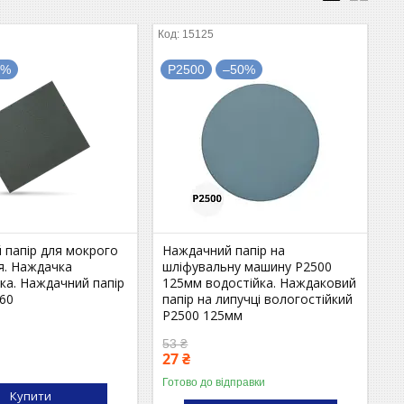
15125
0%
P2500
–50%
 папір для мокрого
Наждачний папір на
я. Наждачка
шліфувальну машину P2500
ка. Наждачний папір
125мм водостійка. Наждаковий
P60
папір на липучці вологостійкий
P2500 125мм
53 ₴
27 ₴
Готово до відправки
Купити