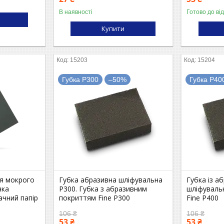
В наявності
Готово до ві
Купити
15203
15204
Губка P300
–50%
Губка P40
ля мокрого
Губка абразивна шліфувальна
Губка із а
чка
P300. Губка з абразивним
шліфуваль
ачний папір
покриттям Fine P300
Fine P400
106 ₴
106 ₴
53 ₴
53 ₴