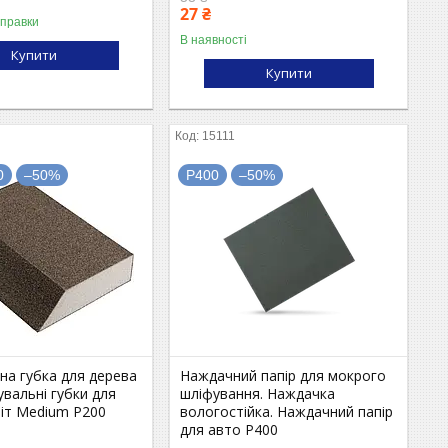
27 ₴
дправки
В наявності
Купити
Купити
15111
0
–50%
P400
–50%
на губка для дерева
Наждачний папір для мокрого
вальні губки для
шліфування. Наждачка
біт Medium P200
вологостійка. Наждачний папір
для авто P400