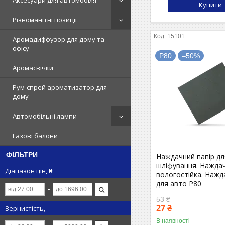
Аксесуари для автомобіля
Купити
Різноманітні позиції
15101
Аромадиффузор для дому та
офісу
P80
–50%
Аромасвічки
Рум-спрей ароматизатор для
дому
Автомобільні лампи
Газові балони
ФІЛЬТРИ
Наждачний папір д
шліфування. Нажда
Діапазон цін, ₴
вологостійка. Нажд
для авто P80
53 ₴
27 ₴
Зернистість,
В наявності