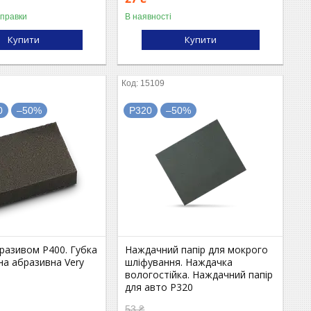
дправки
В наявності
Купити
Купити
15109
0
–50%
P320
–50%
бразивом P400. Губка
Наждачний папір для мокрого
на абразивна Very
шліфування. Наждачка
вологостійка. Наждачний папір
для авто P320
53 ₴