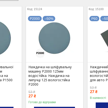
15124
15100
P2000
–50%
P60
–5
увальної
Наждачка на шліфувальну
Наждачний
мм
машину P2000 125мм
шліфуванн
ка на
водостійка. Наждачка на
вологостій
ка P1500
липучці 125 вологостійка
для авто 
P2000
53 ₴
27 ₴
53 ₴
27 ₴
В наявності
Готово до відправки