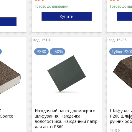
Готово до відправки
Готово до ві
Купити
15110
15206
P360
–50%
Губка P20
0.
Наждачний папір для мокрого
Шліфуваль
Сoarce
шліфування. Наждачка
P200.Шліфу
вологостійка. Наждачний папір
ручних ро
для авто P360
106 ₴