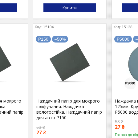
Купити
15104
15128
P150
–50%
P5000
ля мокрого
Наждачний папір для мокрого
Наждачка 
чка
шліфування. Наждачка
125мм. Кр
ачний папір
вологостійка. Наждачний папір
P5000 вод
для авто P150
53 ₴
27 ₴
53 ₴
27 ₴
Готово до ві