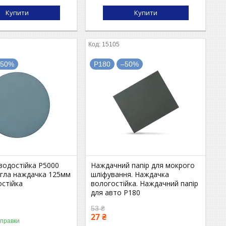
Купити
Купити
15105
–50%
P180
–50%
водостійка P5000
Наждачний папір для мокрого
угла наждачка 125мм
шліфування. Наждачка
остійка
вологостійка. Наждачний папір
для авто P180
53 ₴
27 ₴
дправки