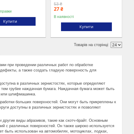
53 ₴
27 ₴
дправки
В наявності
Купити
Купити
ми при проведении различных работ по обработке
 дефекты, а также создать гладкую поверхность для
доступна в различных зернистостях, которые определяют
, тем грубее наждачная бумага. Наждачная бумага может быть
к или шлифмашинка.
бработки больших поверхностей. Они могут быть прикреплены к
руги доступны в различных зернистостях и позволяют
 другие виды абразивов, такие как скотч-брайт. Основным
ний с различных поверхностей. Он также широко используется
ет быть использован на автомобилях, мотоциклах, лодках,