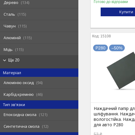
Готово до відправки
Дерево
134
Купити
Сталь
115
Чавун
115
15108
Алюміній
115
P280
–50%
Мідь
115
Ще 20
Матеріал
Алюмінію оксид
94
Карбід кремнію
46
Тип зв'язки
Наждачний папір д
шліфування. Нажда
Епоксидна смола
121
вологостійка. Нажд
для авто P280
Синтетична смола
12
53 ₴