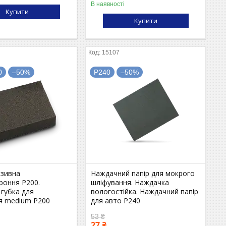
В наявності
Купити
Купити
15107
0
–50%
P240
–50%
азивна
Наждачний папір для мокрого
роння P200.
шліфування. Наждачка
 губка для
вологостійка. Наждачний папір
я medium P200
для авто P240
53 ₴
27 ₴