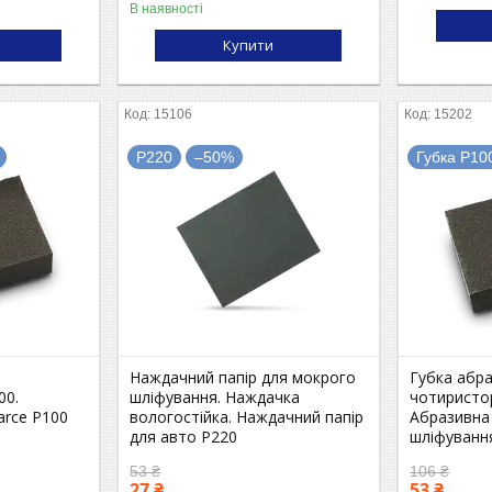
В наявності
Купити
15106
15202
P220
–50%
Губка P10
Наждачний папір для мокрого
Губка абр
00.
шліфування. Наждачка
чотиристо
arce P100
вологостійка. Наждачний папір
Абразивна
для авто P220
шліфуванн
53 ₴
106 ₴
27 ₴
53 ₴