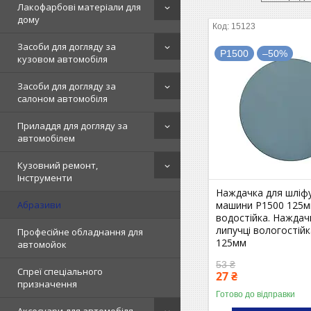
Лакофарбові матеріали для
дому
15123
Засоби для догляду за
P1500
–50%
кузовом автомобіля
Засоби для догляду за
салоном автомобіля
Приладдя для догляду за
автомобілем
Кузовний ремонт,
Інструменти
Наждачка для шліф
машини P1500 125
Абразиви
водостійка. Наждач
липучці вологостій
Професійне обладнання для
125мм
автомойок
53 ₴
Спреї спеціального
27 ₴
призначення
Готово до відправки