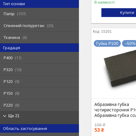
В наявності
Тип основи
Купити
Папір
107
Спінений поліуретан
20
15201
Тканина
6
Губка P100
–50%
Градація
P400
11
P320
10
P120
9
P150
8
Абразивна губка
P220
8
чотиристороння P1
Абразивна губка co
Ще 21
106 ₴
Область застосування
53 ₴