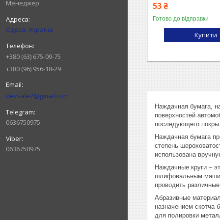
Менеджер
53 ₴
Готово до відправки
Одеса, Україна
Купити
+380 (63) 675-09-75
+380 (96) 956-18-29
devsale2@gmail.com
Наждачная бумага, н
поверхностей автомоб
0636750975
последующего покры
Наждачная бумага пр
степень шероховатос
0636750975
использована вручну
Наждачные круги – э
шлифовальным машинк
проводить различные
Абразивные материалы
назначением скотча б
для полировки металл