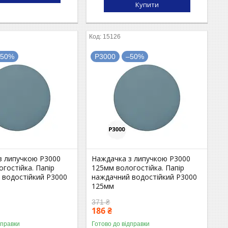
Купити
15126
–50%
P3000
–50%
з липучкою P3000
Наждачка з липучкою P3000
гостійка. Папір
125мм вологостійка. Папір
 водостійкий P3000
наждачний водостійкий P3000
125мм
371 ₴
186 ₴
дправки
Готово до відправки