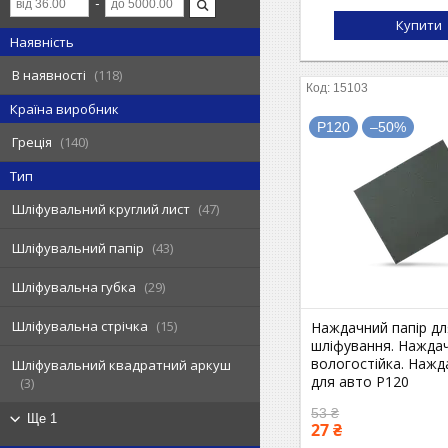
Купити
Наявність
В наявності
118
15103
Країна виробник
P120
–50%
Греція
140
Тип
Шліфувальний круглий лист
47
Шліфувальний папір
43
Шліфувальна губка
29
Шліфувальна стрічка
15
Наждачний папір д
шліфування. Нажда
вологостійка. Нажд
Шліфувальний квадратний аркуш
для авто P120
3
53 ₴
Ще 1
27 ₴