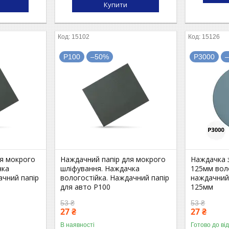
Купити
15102
15126
P100
–50%
P3000
ля мокрого
Наждачний папір для мокрого
Наждачка 
чка
шліфування. Наждачка
125мм воло
ачний папір
вологостійка. Наждачний папір
наждачний
для авто P100
125мм
53 ₴
53 ₴
27 ₴
27 ₴
В наявності
Готово до ві