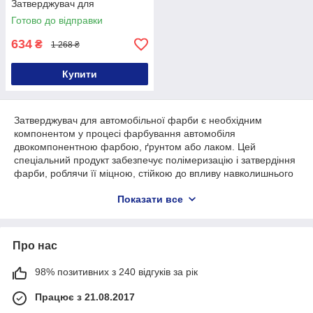
Затверджувач для
автомобільної фарби 1000мл
Готово до відправки
634
₴
1 268 ₴
Купити
Затверджувач для автомобільної фарби є необхідним
компонентом у процесі фарбування автомобіля
двокомпонентною фарбою, ґрунтом або лаком. Цей
спеціальний продукт забезпечує полімеризацію і затвердіння
фарби, роблячи її міцною, стійкою до впливу навколишнього
середовища і довговічною.
Показати все
Процес фарбування автомобіля передбачає змішування
затверджувача з автомобільною фарбою, що запускає хімічну
реакцію, яка призводить до утворення міцного і міцного
Про нас
покриття. Важливо вибрати затверджувач, який відповідає
типу фарби, використовуваної для фарбування автомобіля, і
забезпечує правильне співвідношення змішування. Це
98% позитивних з 240 відгуків за рік
гарантує оптимальні результати і довговічність покриття.
Працює з 21.08.2017
Професійне застосування затверджувача вимагає