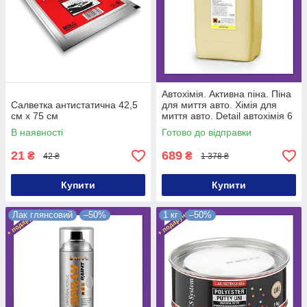
Автохімія. Активна піна. Піна
Салветка антистатична 42,5
для миття авто. Хімія для
см x 75 см
миття авто. Detail автохімія 6
кг
В наявності
Готово до відправки
21
689
₴
₴
42 ₴
1 378 ₴
Купити
Купити
Лак глянсовий
–50%
1 кг
–50%