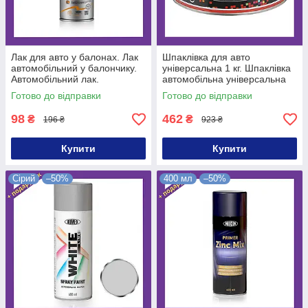
Лак для авто у балонах. Лак
Шпаклівка для авто
автомобільний у балончику.
універсальна 1 кг. Шпаклівка
Автомобільний лак.
автомобільна універсальна
Глянсовий лак для авто в
1000г. Шпаклівка авто УНІ
Готово до відправки
Готово до відправки
балонах.
1000 гр
98
462
₴
₴
196 ₴
923 ₴
Купити
Купити
Сірий
–50%
400 мл
–50%