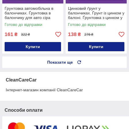
Грунтовка автомобільна в
Цинковий ґрунт у
балончиках. Ґрунтовка в
балончиках. Ґрунт із цинком у
балончику для авто сіра
балоні. Ґрунтовка з цинком у
спреї 400 мл
Готово до відправки
Готово до відправки
161
138
₴
₴
322 ₴
276 ₴
Купити
Купити
Показати ще
CleanCareCar
Інтернет-магазин компанії CleanCareCar
Способи оплати