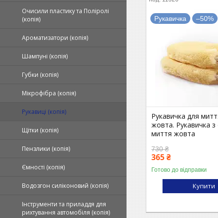
Очисили пластику та Поліролі
Рукавичка
–50%
(копія)
Ароматизатори (копія)
Шампуні (копія)
Губки (копія)
Мікрофібра (копія)
Рукавиці (копія)
Рукавичка для мит
жовта. Рукавичка з
Щітки (копія)
миття жовта
Пензлики (копія)
730 ₴
365 ₴
Ємності (копія)
Готово до відправки
Купити
Водозгон силіконовий (копія)
Інструменти та приладдя для
рихтування автомобіля (копія)