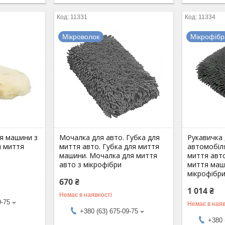
11331
11334
Мікроволок
Мікрофібр
я машини з
Мочалка для авто. Губка для
Рукавичка
я миття
миття авто. Губка для миття
автомобіля
машини. Мочалка для миття
миття авто
авто з мікрофібри
миття маш
мікрофібри
670 ₴
1 014 ₴
Немає в наявності
9-75
Немає в наяв
+380 (63) 675-09-75
+380 