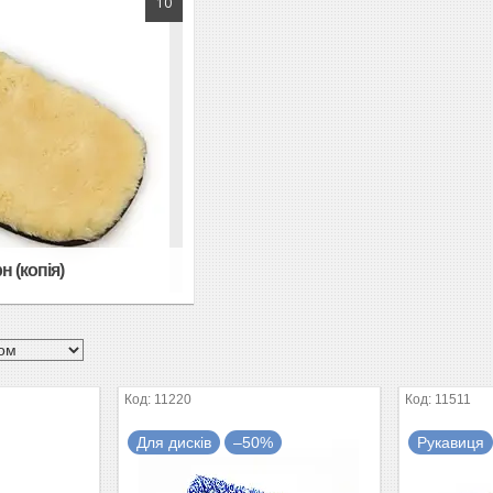
10
н (копія)
11220
11511
Для дисків
–50%
Рукавиця