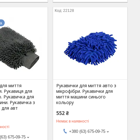
22128
а
 для миття
Рукавички для миття авто з
. Рукавиця для
мікрофібри. Рукавички для
. Рукавичка для
миття машини синього
ини. Рукавичка з
кольору
 для авт
552 ₴
Немає в наявності
ності
+380 (63) 675-09-75
(63) 675-09-75