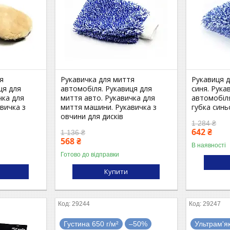
я
Рукавичка для миття
Рукавиця 
ця для
автомобіля. Рукавиця для
синя. Рука
чка для
миття авто. Рукавичка для
автомобіля
вичка з
миття машини. Рукавичка з
губка синь
овчини для дисків
1 284 ₴
642 ₴
1 136 ₴
568 ₴
В наявності
Готово до відправки
Купити
29244
29247
Густина 650 г/м²
–50%
Ультрам'я