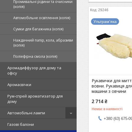
Промивальні рідини та очисники
(копія)
29246
Автомобільне освітлення (копія)
Ультрам'яка
Сумки для багажника (копія)
Наждачний папір, кола, абразиви
(копія)
Поліефірна смола (копія)
Аромадиффузор для дому та
офісу
Рукавички для митт
Аромасвічки
вовни. Рукавиця дл
машини з овчини
Рум-спрей ароматизатор для
2 714 ₴
дому
Немає в наявності
Автомобільні лампи
+380 (63) 675-0
Газові балони