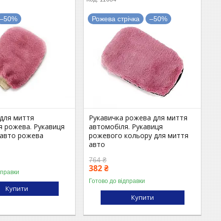
–50%
Рожева стрічка
–50%
 для миття
Рукавичка рожева для миття
я рожева. Рукавиця
автомобіля. Рукавиця
 авто рожева
рожевого кольору для миття
авто
764 ₴
382 ₴
дправки
Готово до відправки
Купити
Купити