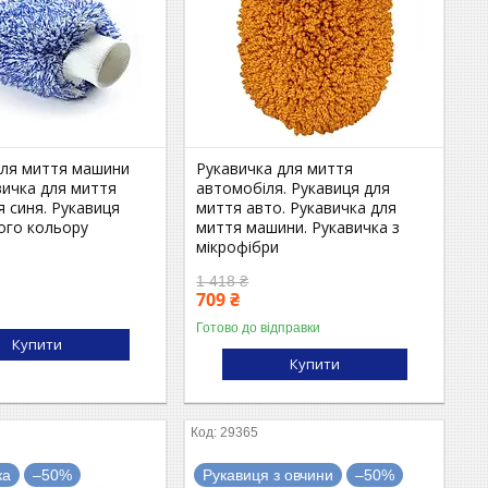
для миття машини
Рукавичка для миття
вичка для миття
автомобіля. Рукавиця для
 синя. Рукавиця
миття авто. Рукавичка для
ого кольору
миття машини. Рукавичка з
мікрофібри
1 418 ₴
709 ₴
Готово до відправки
Купити
Купити
29365
ка
–50%
Рукавиця з овчини
–50%