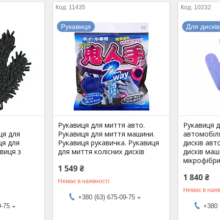
11435
10232
Рукавиця
Для дисків
я
Рукавиця для миття авто.
Рукавиця д
ця для
Рукавиця для миття машини.
автомобіля
ця для
Рукавиця рукавичка. Рукавиця
дисків авт
виця з
для миття колісних дисків
дисків маш
мікрофібр
1 549 ₴
1 840 ₴
Немає в наявності
Немає в наяв
+380 (63) 675-09-75
9-75
+380 