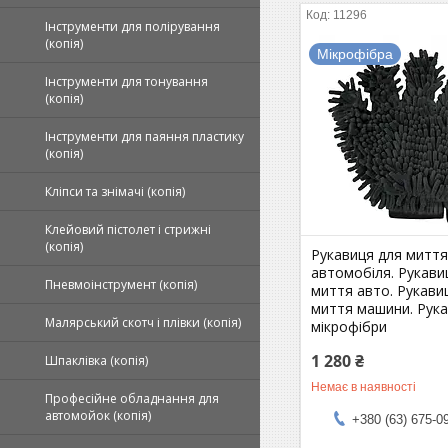
11296
Інструменти для полірування
(копія)
Мікрофібра
Інструменти для тонування
(копія)
Інструменти для паяння пластику
(копія)
Кліпси та знімачі (копія)
Клейовий пістолет і стрижні
(копія)
Рукавиця для митт
автомобіля. Рукави
Пневмоінструмент (копія)
миття авто. Рукави
миття машини. Рука
Малярський скотч і плівки (копія)
мікрофібри
1 280 ₴
Шпаклівка (копія)
Немає в наявності
Професійне обладнання для
автомойок (копія)
+380 (63) 675-0