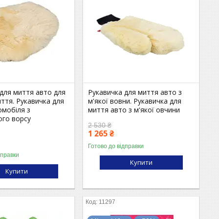
для миття авто для
Рукавичка для миття авто з
ття. Рукавичка для
м'якої вовни. Рукавичка для
омобіля з
миття авто з м'якої овчини
ого ворсу
2 530 ₴
1 265 ₴
Готово до відправки
дправки
Купити
Купити
11297