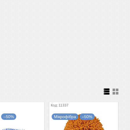
11337
–50%
Мікрофібра
–50%