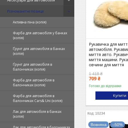
Аксесуари для автомобіля
Різноманітні позиції
Активна піна (копія)
Фарба для автомобіля у банках
(копія)
Рукавичка для митт
Ґрунт для автомобіля в банках
автомобіля. Рукави
(копія)
миття авто. Рукави
миття машини. Рука
овчини для миття
Ґрунт для автомобіля в
балончиках (копія)
1 418 ₴
709 ₴
Фарба для автомобіля в
балончиках (копія)
Готово до відправки
Купити
Фарба для автомобіля в
балончиках Cars& Uni (копія)
Лак для автомобіля в банках
10234
(копія)
Вовняна
–50%
Лак для автомобіля в балончиках