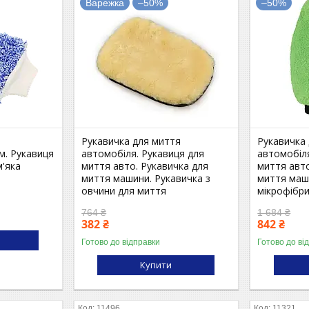
Варежка
–50%
–50%
я
Рукавичка для миття
Рукавичка
м. Рукавиця
автомобіля. Рукавиця для
автомобіля
'яка
миття авто. Рукавичка для
миття авто
миття машини. Рукавичка з
миття маш
овчини для миття
мікрофібр
764 ₴
1 684 ₴
382 ₴
842 ₴
Готово до відправки
Готово до ві
Купити
11496
11321