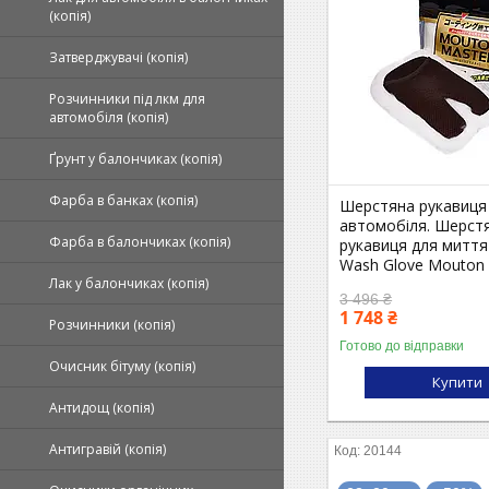
(копія)
Затверджувачі (копія)
Розчинники під лкм для
автомобіля (копія)
Ґрунт у балончиках (копія)
Фарба в банках (копія)
Шерстяна рукавиця
автомобіля. Шерст
Фарба в балончиках (копія)
рукавиця для миття
Wash Glove Mouton
Лак у балончиках (копія)
3 496 ₴
1 748 ₴
Розчинники (копія)
Готово до відправки
Очисник бітуму (копія)
Купити
Антидощ (копія)
Антигравій (копія)
20144