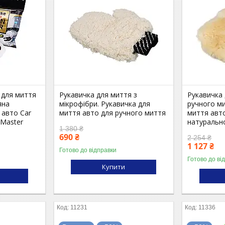
 для миття
Рукавичка для миття з
Рукавичка 
яна
мікрофібри. Рукавичка для
ручного ми
 авто Car
миття авто для ручного миття
миття авт
 Master
натуральн
1 380 ₴
690 ₴
2 254 ₴
1 127 ₴
Готово до відправки
Готово до ві
Купити
11231
11336