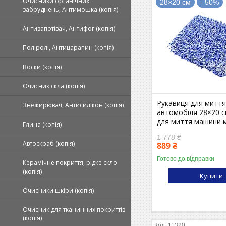
Очисники органічних
28×20 см
–50%
забруднень, Антимошка (копія)
Антизапотівач, Антифог (копія)
Поліролі, Антицарапин (копія)
Воски (копія)
Очисник скла (копія)
Рукавиця для митт
Знежирювач, Антисилікон (копія)
автомобіля 28×20 с
для миття машини м
Глина (копія)
1 778 ₴
Автоскраб (копія)
889 ₴
Готово до відправки
Керамічне покриття, рідке скло
(копія)
Купити
Очисники шкіри (копія)
Очисник для тканинних покриттів
(копія)
11320