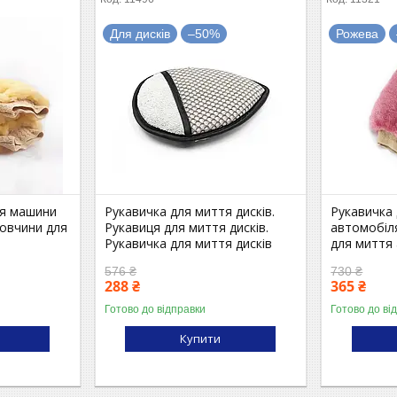
Для дисків
–50%
Рожева
тя машини
Рукавичка для миття дисків.
Рукавичка
 овчини для
Рукавиця для миття дисків.
автомобіл
Рукавичка для миття дисків
для миття
576 ₴
730 ₴
288 ₴
365 ₴
Готово до відправки
Готово до ві
Купити