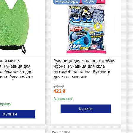
Мікрофібра
–50%
 для миття
Рукавиця для скла автомобіля
. Рукавиця для
чорна. Рукавиця для скла
. Рукавичка для
автомобіля чорна. Рукавиця
ини. Рукавичка з
для скла машини
и
844 ₴
422 ₴
В наявності
дправки
Купити
Купити
11684