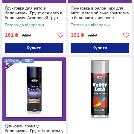
Ґрунтовка для авто в
Ґрунтовка в балончику для
балончиках. Грунт для авто в
авто. Автомобільна ґрунтовка
балончику. Акриловий ґрунт
в балончиках червона
для авто в балончиках
Готово до відправки
Готово до відправки
чорний
161
161
₴
₴
322 ₴
322 ₴
Купити
Купити
400 мл
–50%
Цинковий ґрунт у
балончиках. Ґрунт із цинком у