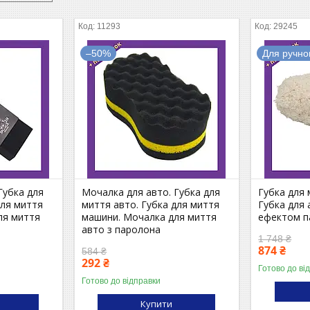
11293
29245
–50%
Для ручно
Губка для
Мочалка для авто. Губка для
Губка для 
для миття
миття авто. Губка для миття
Губка для 
ля миття
машини. Мочалка для миття
ефектом п
авто з паролона
1 748 ₴
874 ₴
584 ₴
292 ₴
Готово до ві
Готово до відправки
Купити