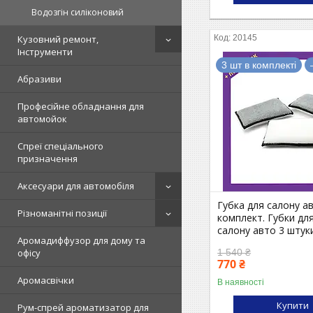
Водозгін силіконовий
20145
Кузовний ремонт,
Інструменти
3 шт в комплекті
Абразиви
Професійне обладнання для
автомойок
Спреї спеціального
призначення
Аксесуари для автомобіля
Губка для салону а
Різноманітні позиції
комплект. Губки дл
салону авто 3 штук
Аромадиффузор для дому та
1 540 ₴
офісу
770 ₴
Аромасвічки
В наявності
Купити
Рум-спрей ароматизатор для