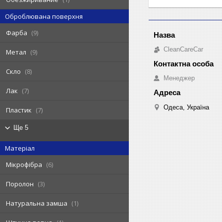
Оброблювана поверхня
Фарба
9
CleanCareCar
Метал
9
Скло
8
Менеджер
Лак
7
Одеса, Україна
Пластик
7
Ще 5
Матеріал
Мікрофібра
6
Поролон
3
Натуральна замша
1