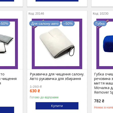
20146
10230
–50%
Для салону авто
–50%
Губка
вто
Рукавичка для чищення салону.
Губка очи
я чищення
Авто рукавичка для збирання
речовина з
и
миття маш
1 260 ₴
Мочалка д
630 ₴
Remover S
Готово до відправки
782 ₴
Купити
Немає в наяв