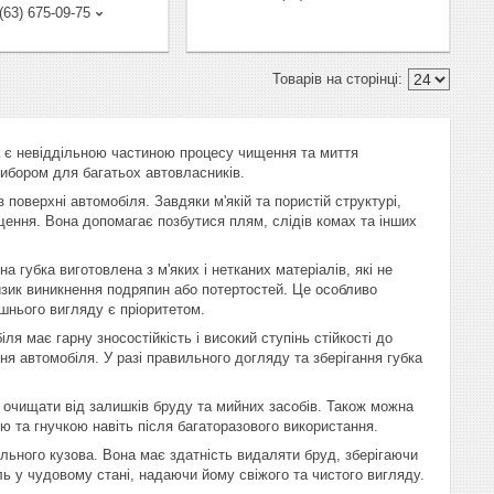
(63) 675-09-75
а є невіддільною частиною процесу чищення та миття
вибором для багатьох автовласників.
 поверхні автомобіля. Завдяки м'якій та пористій структурі,
ищення. Вона допомагає позбутися плям, слідів комах та інших
 губка виготовлена з м'яких і нетканих матеріалів, які не
зик виникнення подряпин або потертостей. Це особливо
шнього вигляду є пріоритетом.
ля має гарну зносостійкість і високий ступінь стійкості до
ня автомобіля. У разі правильного догляду та зберігання губка
 очищати від залишків бруду та мийних засобів. Також можна
ю та гнучкою навіть після багаторазового використання.
льного кузова. Вона має здатність видаляти бруд, зберігаючи
ь у чудовому стані, надаючи йому свіжого та чистого вигляду.