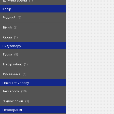
Штучна вовна
1
Колір
Чорний
7
Білий
3
Сірий
1
Вид товару
Губка
9
Набір губок
1
Рукавичка
1
Наявність ворсу
Без ворсу
10
З двох боків
1
Перфорація