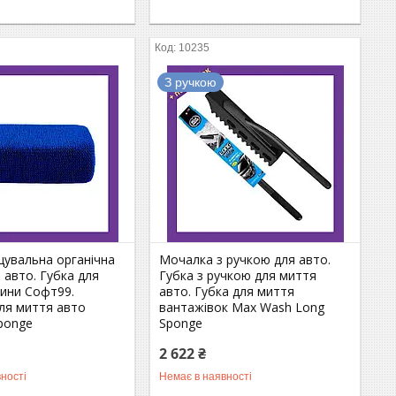
10235
З ручкою
щувальна органічна
Мочалка з ручкою для авто.
 авто. Губка для
Губка з ручкою для миття
ини Софт99.
авто. Губка для миття
ля миття авто
вантажівок Max Wash Long
ponge
Sponge
2 622 ₴
ності
Немає в наявності