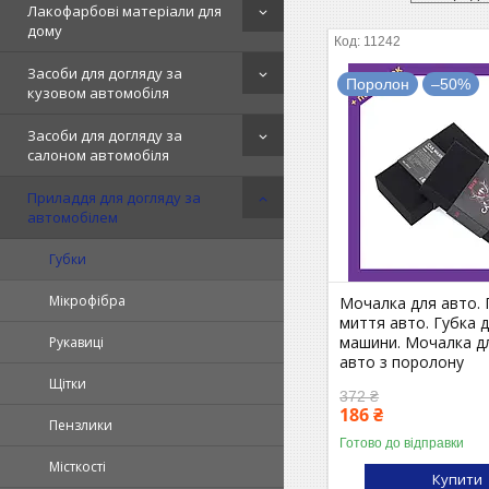
Лакофарбові матеріали для
дому
11242
Засоби для догляду за
Поролон
–50%
кузовом автомобіля
Засоби для догляду за
салоном автомобіля
Приладдя для догляду за
автомобілем
Губки
Мікрофібра
Мочалка для авто. 
миття авто. Губка 
машини. Мочалка д
Рукавиці
авто з поролону
Щітки
372 ₴
186 ₴
Пензлики
Готово до відправки
Місткості
Купити