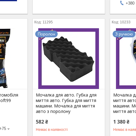
+380 
11295
10233
Поролон
З ручкою
томобіля
Мочалка для авто. Губка для
Мочалка дл
Soft99
миття авто. Губка для миття
миття авто
машини. Мочалка для миття
машини. М
авто з поролону
миття авт
582 ₴
1 380 ₴
9-75
Немає в наявності
Немає в наяв