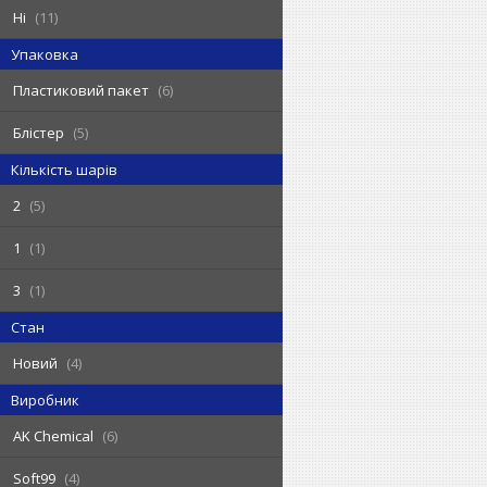
Ні
11
Упаковка
Пластиковий пакет
6
Блістер
5
Кількість шарів
2
5
1
1
3
1
Стан
Новий
4
Виробник
AK Chemical
6
Soft99
4