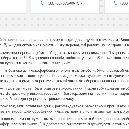
+380 (63) 675-09-75
+380 
айпоширеніших і корисних інструментів для догляду за автомобілем. Вон
а. Губки для автомобіля мають низку переваг, які роблять їх найкращим 
ажливіша перевага губки — її здатність ефективно видаляти бруд і пил із
о вбирати в себе бруд і очисні засоби, забезпечуючи глибоке та якісне ч
и кузов автомобіля свіжим і блискучим.
— її безпека для лакофарбового покриття автомобіля. Якісна автомобільна
не викликають пошкоджень. Вона гладко ковзає кузовом, мінімізуючи ри
ти з делікатними та дорогими автомобілями, де збереження їхнього зовні
— її довговічність і багаторазове використання. Якісна губка для автомобі
ин. Це дає змогу використовувати її багаторазово під час миття та чищен
вірою й правдою упродовж тривалого часу.
ристовувати потенціал губки, рекомендується регулярно її промивати й
іальні засоби для оброблення губки, які дають змогу їй залишатися м'яко
 є незамінним інструментом для ефективного миття й очищення автомобі
офарбового покриття. З її допомогою ви зможете підтримувати автомобіл