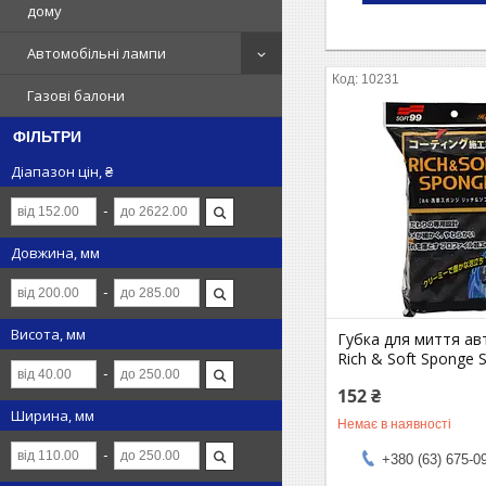
дому
Автомобільні лампи
10231
Газові балони
ФІЛЬТРИ
Діапазон цін, ₴
Довжина, мм
Висота, мм
Губка для миття ав
Rich & Soft Sponge 
152 ₴
Ширина, мм
Немає в наявності
+380 (63) 675-0