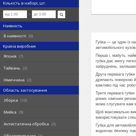
Кількість в наборі, шт.
Наявність
В наявності
6
Губка — це один із н
Країна виробник
автомобільного кузов
Перша і, мабуть, найв
Японія
7
губка дає змогу легк
забруднень, залишаюч
Тайвань
3
Друга перевага губки 
Німеччина
2
дряпають поверхню й 
важливо під час робо
Область застосування
Третя перевага губки 
різних хімічних речов
Уборка
10
може слугувати вам 
Мийка
9
Щоб максимально вико
використовувати спец
Антистатична обробка
3
Губка для автомобіля
водночас безпеку лак
Обезжиривание
1