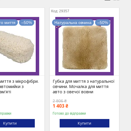
29357
го миття
–50%
Натуральна овчина
–50%
миття з мікрофібри.
Губка для миття з натуральної
автомийки з
овчини. Мочалка для миття
ам'яті
авто з овечої вовни
2 806 ₴
1 403 ₴
дправки
Готово до відправки
Купити
Купити