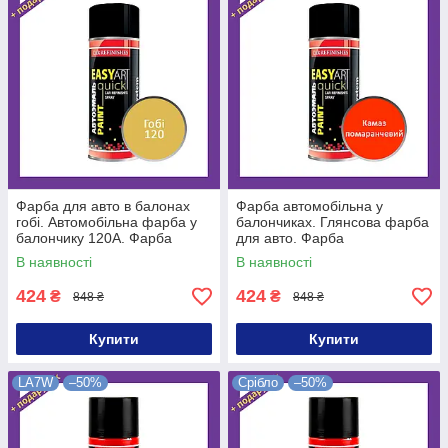
Фарба для авто в балонах
Фарба автомобільна у
гобі. Автомобільна фарба у
балончиках. Глянсова фарба
балончику 120A. Фарба
для авто. Фарба
автомобільна в балоні гобі
автомобільна камаз
В наявності
В наявності
помаранчевий
424
424
₴
₴
848 ₴
848 ₴
Купити
Купити
LA7W
–50%
Срібло
–50%