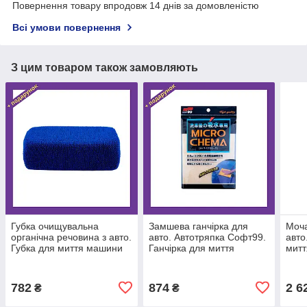
Повернення товару впродовж 14 днів за домовленістю
Всі умови повернення
З цим товаром також замовляють
Губка очищувальна
Замшева ганчірка для
Моча
органічна речовина з авто.
авто. Автотряпка Софт99.
авто
Губка для миття машини
Ганчірка для миття
митт
Софт99. Мочалка для
машини. Автомобільна
митт
миття авто Remover
ганчірка Micro Fiber
Was
Sponge
Chema
782
874
2 6
₴
₴