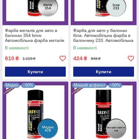
Фарба металік для авто в
Фарба для авто у балонах
балонах 354 bmw.
біла. Автомобільна фарба в
Автомобільна фарба металік
балончику 233. Автомобільна
в балончику 354 бмв
фарба в балоні біла
В наявності
В наявності
610
424
₴
₴
1 219 ₴
848 ₴
Купити
Купити
Медео
–50%
Мокрий асфальт
–50%