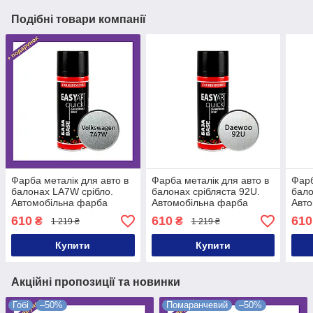
Подібні товари компанії
Фарба металік для авто в
Фарба металік для авто в
Фарб
балонах LA7W срібло.
балонах срібляста 92U.
бало
Автомобільна фарба
Автомобільна фарба
Авто
металік в балончику LA7W
металік у балончику 92U
мета
610
610
610
₴
₴
1 219 ₴
1 219 ₴
Volkswagen
Daewoo
чер
Купити
Купити
Акційні пропозиції та новинки
Гобі
–50%
Помаранчевий
–50%