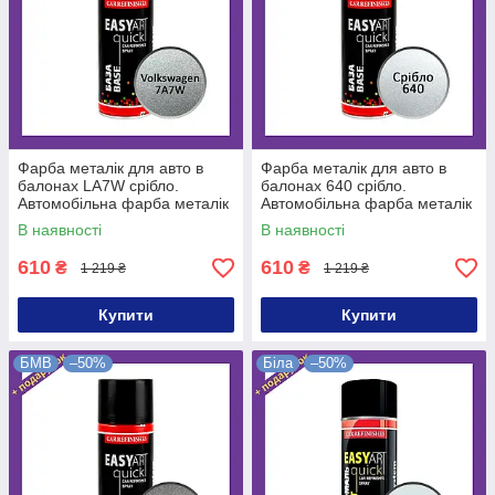
Фарба металік для авто в
Фарба металік для авто в
балонах LA7W срібло.
балонах 640 срібло.
Автомобільна фарба металік
Автомобільна фарба металік
в балончику LA7W
у балончику 640 срібляста
В наявності
В наявності
Volkswagen
610
610
₴
₴
1 219 ₴
1 219 ₴
Купити
Купити
БМВ
–50%
Біла
–50%