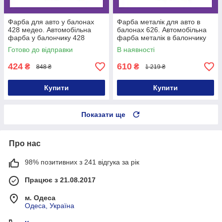
Фарба для авто у балонах
Фарба металік для авто в
428 медео. Автомобільна
балонах 626. Автомобільна
фарба у балончику 428
фарба металік в балончику
медео
626 мокрий асфальт
Готово до відправки
В наявності
424
610
₴
₴
848 ₴
1 219 ₴
Купити
Купити
Показати ще
Про нас
98% позитивних з 241 відгука за рік
Працює з 21.08.2017
м. Одеса
Одеса, Україна