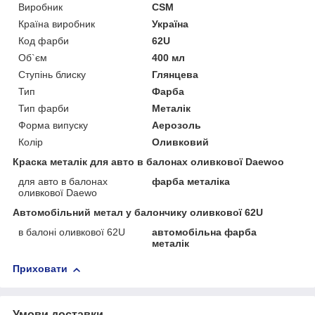
Виробник
CSM
Країна виробник
Україна
Код фарби
62U
Об`єм
400 мл
Ступінь блиску
Глянцева
Тип
Фарба
Тип фарби
Металік
Форма випуску
Аерозоль
Колір
Оливковий
Краска металік для авто в балонах оливкової Daewoo
для авто в балонах
фарба металіка
оливкової Daewo
Автомобільний метал у балончику оливкової 62U
в балоні оливкової 62U
автомобільна фарба
металік
Приховати
Умови доставки