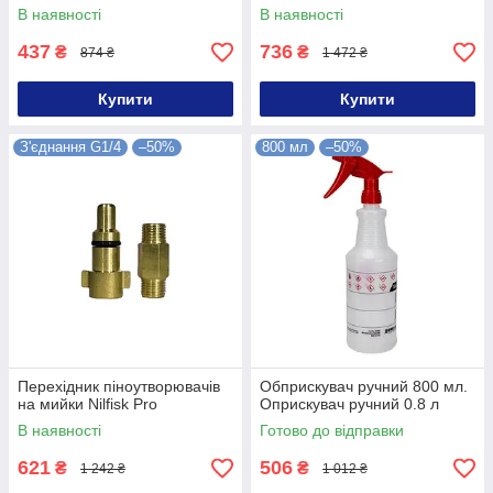
В наявності
В наявності
437
736
₴
₴
874 ₴
1 472 ₴
Купити
Купити
З'єднання G1/4
–50%
800 мл
–50%
Перехідник піноутворювачів
Обприскувач ручний 800 мл.
на мийки Nilfisk Pro
Оприскувач ручний 0.8 л
В наявності
Готово до відправки
621
506
₴
₴
1 242 ₴
1 012 ₴