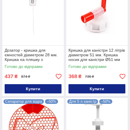
Дозатор - кришка для
Кришка для каністри 12 літрів
ємностей діаметром 28 мм.
діаметром 51 мм. Кришка
Кришка на пляшку з
носик для каністри Ø51 мм
дозатором для пляшок Ø28
Готово до відправки
Готово до відправки
мм
437
368
₴
₴
874 ₴
736 ₴
Купити
Купити
Сепаратор для відра
–50%
Для 5 л каністр
–50%