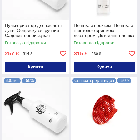
Пульверизатор для кислот і
Пляшка з носиком. Пляшка з
лугів. Обприскувач ручний.
гвинтовою кришкою
Садовий обприскувач.
дозатором. Детейлінг пляшка
Ручний обприскувач садовий
Готово до відправки
Готово до відправки
257
315
₴
₴
514 ₴
630 ₴
Купити
Купити
800 мл
–50%
Сепаратор для відра
–50%