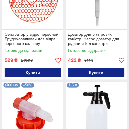
Сепаратор у відро червоний.
Дозатор для 5 літрових
Брудоуловлювач для відра
каністр. Насос дозатор для
червоного кольору
рідини із 5 л каністри.
Готово до відправки
Готово до відправки
529
422
₴
₴
1 058 ₴
844 ₴
Купити
Купити
Ø60 мм
–50%
1,5 л