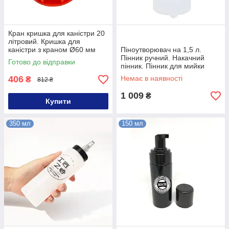
Кран кришка для каністри 20
літровий. Кришка для
каністри з краном Ø60 мм
Піноутворювач на 1,5 л.
Пінник ручний. Накачний
Готово до відправки
пінник. Пінник для мийки
ручний. Ручний пінник для
406
Немає в наявності
₴
812 ₴
мийки
1 009
₴
Купити
350 мл
150 мл