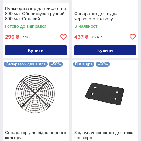
Пульверизатор для кислот на
800 мл. Обприскувач ручний
Сепаратор для відра
800 мл. Садовий
червоного кольору
обприскувач 0,8 л
Готово до відправки
В наявності
299
437
₴
₴
598 ₴
874 ₴
Купити
Купити
Сепаратор для відра
–50%
Під відра
–50%
Сепаратор для відра чорного
З'єднувач-конектор для візка
кольору
під відро