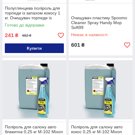
Полуглянцева поліроль для
торпеди із запахом кокосу 1
кг. Очищувач торпеди із
Очищувач пластику Spoomo
запахом кокосу 1 кг
Cleaner Spray Handy Mop
Готово до відправки
Soft99
241
Немає в наявності
₴
482 ₴
601
₴
Купити
Поліроль для салону авто
Поліроль для салону авто
блакитна 0,25 кг M-102 Mixon
кокос 0,25 кг M-102 Mixon