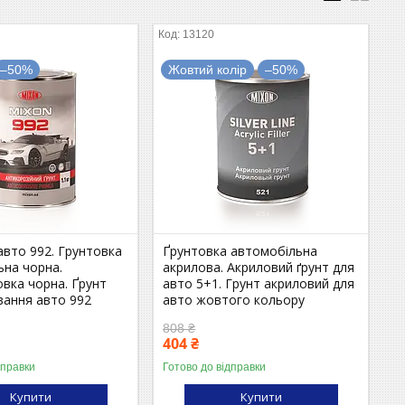
13120
–50%
Жовтий колір
–50%
авто 992. Грунтовка
Ґрунтовка автомобільна
ьна чорна.
акрилова. Акриловий ґрунт для
вка чорна. Ґрунт
авто 5+1. Грунт акриловий для
вання авто 992
авто жовтого кольору
808 ₴
404 ₴
дправки
Готово до відправки
Купити
Купити