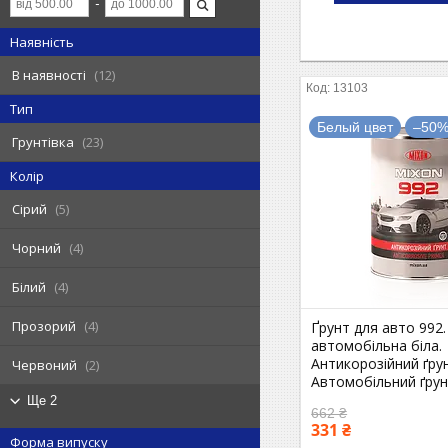
Наявність
В наявності
12
13103
Тип
Белый цвет
–50
Грунтівка
23
Колір
Сірий
5
Чорний
4
Білий
4
Прозорий
4
Ґрунт для авто 992
автомобільна біла.
Антикорозійний ґрун
Червоний
2
Автомобільний ґрун
Ще 2
662 ₴
331 ₴
Форма випуску