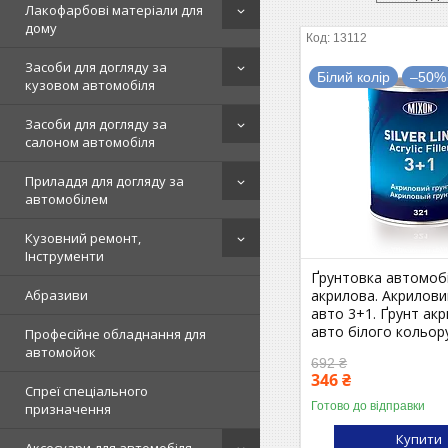
Лакофарбові матеріали для
дому
13112
Засоби для догляду за
Білий колір
–50%
кузовом автомобіля
Засоби для догляду за
салоном автомобіля
Приладдя для догляду за
автомобілем
Кузовний ремонт,
Інструменти
Ґрунтовка автомоб
акрилова. Акрилови
Абразиви
авто 3+1. Ґрунт ак
авто білого кольор
Професійне обладнання для
автомойок
692 ₴
346 ₴
Спреї спеціального
Готово до відправки
призначення
Купити