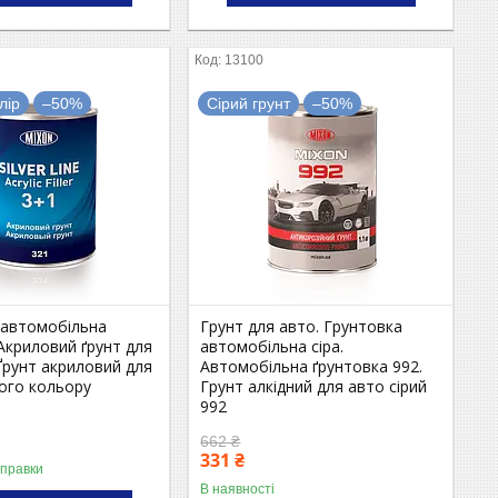
13100
лір
–50%
Сірий грунт
–50%
 автомобільна
Грунт для авто. Грунтовка
Акриловий ґрунт для
автомобільна сіра.
Ґрунт акриловий для
Автомобільна ґрунтовка 992.
ого кольору
Грунт алкідний для авто сірий
992
662 ₴
331 ₴
дправки
В наявності