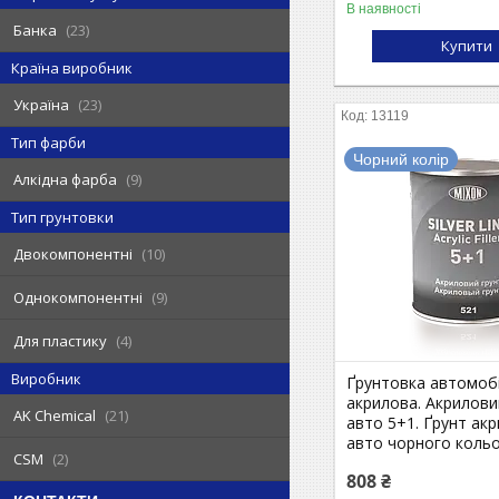
В наявності
Банка
23
Купити
Країна виробник
Україна
23
13119
Тип фарби
Чорний колір
Алкідна фарба
9
Тип грунтовки
Двокомпонентні
10
Однокомпонентні
9
Для пластику
4
Виробник
Ґрунтовка автомоб
акрилова. Акрилови
AK Chemical
21
авто 5+1. Ґрунт ак
авто чорного коль
CSM
2
808 ₴