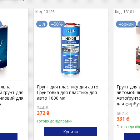
13126
13101
1 л
–50%
Чорний
ільна
Ґрунт для пластику для авто.
Грунт для 
й ґрунт для
Ґрунтовка для пластику для
автомобіл
риловий для
авто 1000 мл
Автоґрунто
у
для фарбу
744 ₴
372 ₴
662 ₴
331 ₴
Готово до відправки
Готово до ві
Купити