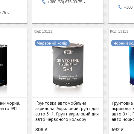
+380 (63) 675-09-75
+380 
9-75
13121
13113
Червоний колір
Чорний ко
ни чорна.
Ґрунтовка автомобільна
Ґрунтовка
авто 992.
акрилова. Акриловий ґрунт для
акрилова. 
авто 5+1. Грунт акриловий для
авто 3+1. 
авто червоного кольору
авто чорн
808 ₴
692 ₴