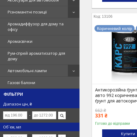
Аксесуари для автомобіля
Різноманітні позиції
13106
Аромадиффузор для дому та
Коричневий колір
офісу
Аромасвічки
Рум-спрей ароматизатор для
дому
Автомобільні лампи
Газові балони
Антикорозійна ґрун
ФІЛЬТРИ
авто 992 коричнева
ґрунт для автокори
Діапазон цін, ₴
662 ₴
331 ₴
Готово до відправки
Об`єм, мл
Купити