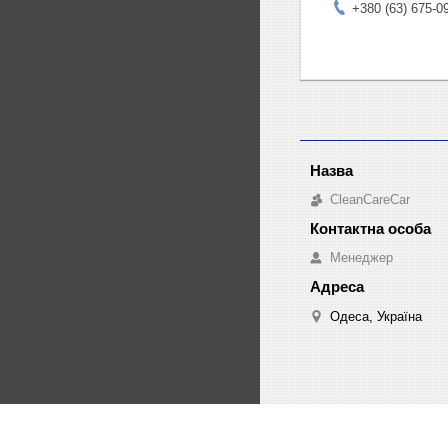
+380 (63) 675-0
CleanCareCar
Менеджер
Одеса, Україна