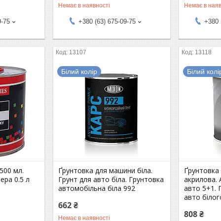
Немає в наявності
Немає в наяв
9-75
+380 (63) 675-09-75
+380 
13107
13118
Білий колір
Білий колі
500 мл.
Ґрунтовка для машини біла.
Ґрунтовка
ера 0.5 л
Грунт для авто біла. Грунтовка
акрилова. 
автомобільна біла 992
авто 5+1. 
авто білог
662 ₴
808 ₴
Немає в наявності