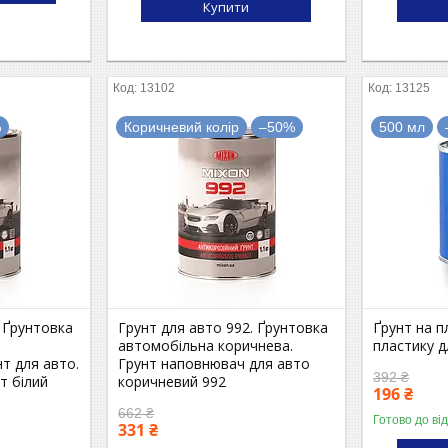
Купити
13102
13125
%
Коричневий колір
–50%
500 мл
. Ґрунтовка
Грунт для авто 992. Ґрунтовка
Ґрунт на п
автомобільна коричнева.
пластику д
т для авто.
Грунт наповнювач для авто
392 ₴
т білий
коричневий 992
196 ₴
662 ₴
Готово до ві
331 ₴