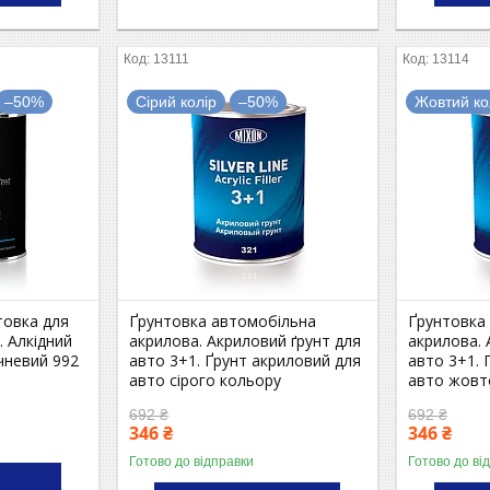
13111
13114
–50%
Сірий колір
–50%
Жовтий ко
товка для
Ґрунтовка автомобільна
Ґрунтовка
. Алкідний
акрилова. Акриловий ґрунт для
акрилова. 
чневий 992
авто 3+1. Ґрунт акриловий для
авто 3+1. 
авто сірого кольору
авто жовт
692 ₴
692 ₴
346 ₴
346 ₴
Готово до відправки
Готово до ві