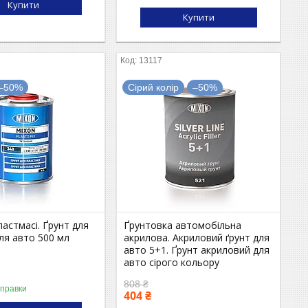
Купити
Купити
13117
–50%
Сірий колір
–50%
ластмасі. Ґрунт для
Ґрунтовка автомобільна
ля авто 500 мл
акрилова. Акриловий ґрунт для
авто 5+1. Ґрунт акриловий для
авто сірого кольору
808 ₴
дправки
404 ₴