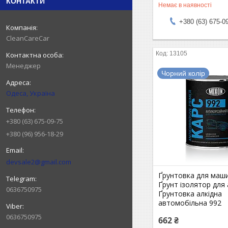
КОНТАКТИ
Немає в наявності
+380 (63) 675-0
CleanCareCar
13105
Менеджер
Чорний колір
Одеса, Україна
+380 (63) 675-09-75
+380 (96) 956-18-29
devsale2@gmail.com
Ґрунтовка для маши
Ґрунт ізолятор для 
0636750975
Ґрунтовка алкідна
автомобільна 992
0636750975
662 ₴