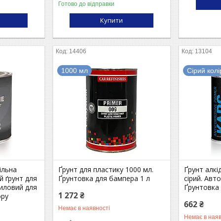
Готово до відправки
Купити
14406
13104
1000 мл
Сірий колі
ільна
Ґрунт для пластику 1000 мл.
Ґрунт алкі
й ґрунт для
Ґрунтовка для бампера 1 л
сірий. Авто
риловий для
Ґрунтовка
1 272 ₴
ору
662 ₴
Немає в наявності
Немає в наяв