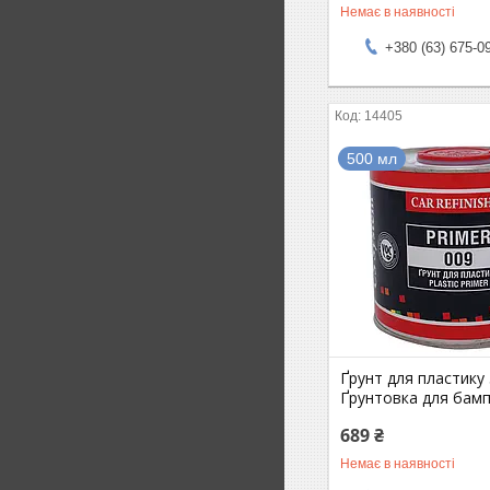
Немає в наявності
+380 (63) 675-0
14405
500 мл
Ґрунт для пластику 
Ґрунтовка для бамп
689 ₴
Немає в наявності